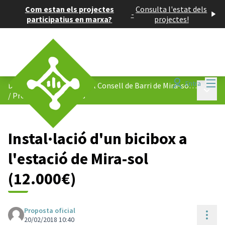
Com estan els projectes
Consulta l'estat dels
-
participatius en marxa?
projectes!
Menú
Entra
Decidim el pressupost del Consell de Barri de Mira-sol 2018
Menú p
/
Projectes presentats
Instal·lació d'un bicibox a
l'estació de Mira-sol
(12.000€)
Proposta oficial
Cont
20/02/2018 10:40