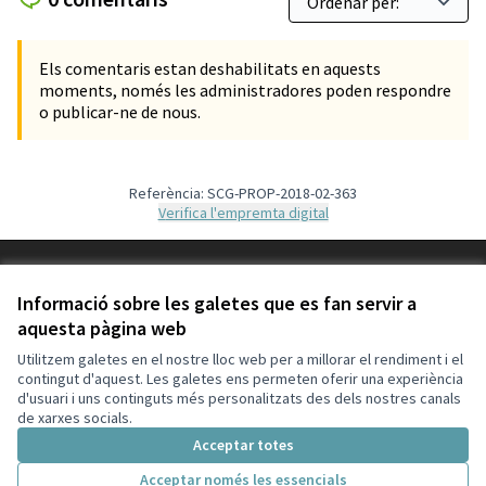
Els comentaris estan deshabilitats en aquests
moments, només les administradores poden respondre
o publicar-ne de nous.
Referència: SCG-PROP-2018-02-363
Verifica l'empremta digital
Termes i condicions d'ús
Configuració de les galetes
Informació sobre les galetes que es fan servir a
Decidim Sant Cugat a X
Decidim Sant Cugat a Facebook
Decidim Sant Cugat a Instagram
Decidim Sant Cugat a GitHub
aquesta pàgina web
(Enllaç extern)
(Enllaç extern)
(Enllaç extern)
(Enllaç extern)
Utilitzem galetes en el nostre lloc web per a millorar el rendiment i el
contingut d'aquest. Les galetes ens permeten oferir una experiència
d'usuari i uns continguts més personalitzats des dels nostres canals
Amb llicènc
(Enllaç exte
de xarxes socials.
(Enllaç extern)
Web creada amb
programari lliure
.
Acceptar totes
(Enllaç extern)
Acceptar només les essencials