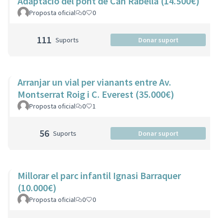
Adaptació del pont de Can Rabella (14.500€)
Proposta oficial
0
0
111
Suports
Donar suport
Arranjar un vial per vianants entre Av.
Montserrat Roig i C. Everest (35.000€)
Proposta oficial
0
1
56
Suports
Donar suport
Millorar el parc infantil Ignasi Barraquer
(10.000€)
Proposta oficial
0
0