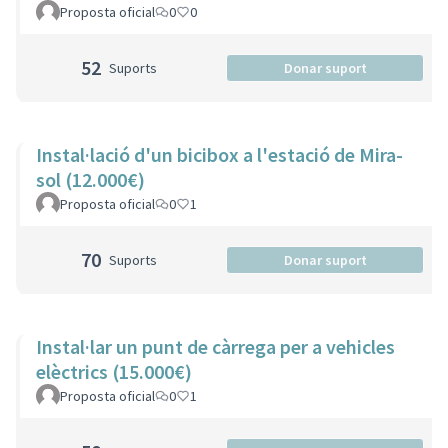
Proposta oficial
0
0
52
Suports
Donar suport
Instal·lació d'un bicibox a l'estació de Mira-
sol (12.000€)
Proposta oficial
0
1
70
Suports
Donar suport
Instal·lar un punt de càrrega per a vehicles
elèctrics (15.000€)
Proposta oficial
0
1