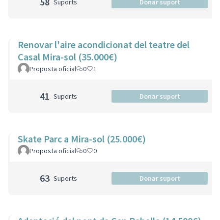
58
Suports
Donar suport
Renovar l'aire acondicionat del teatre del
Casal Mira-sol (35.000€)
Proposta oficial
0
1
41
Suports
Donar suport
Skate Parc a Mira-sol (25.000€)
Proposta oficial
0
0
63
Suports
Donar suport