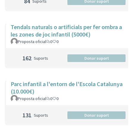
84
Suports
Donar suport
Tendals naturals o artificials per fer ombra a
les zones de joc infantil (5000€)
Proposta oficial
0
0
162
Suports
Donar suport
Parc infantil a l'entorn de l'Escola Catalunya
(10.000€)
Proposta oficial
0
0
131
Suports
Donar suport