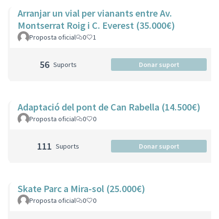
Arranjar un vial per vianants entre Av.
Montserrat Roig i C. Everest (35.000€)
Proposta oficial
0
1
56
Suports
Donar suport
Adaptació del pont de Can Rabella (14.500€)
Proposta oficial
0
0
111
Suports
Donar suport
Skate Parc a Mira-sol (25.000€)
Proposta oficial
0
0