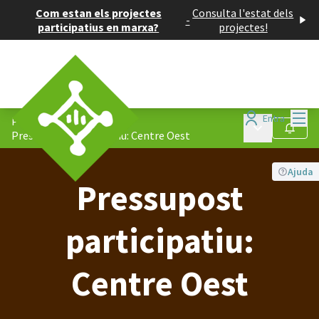
Com estan els projectes
Consulta l'estat dels
-
participatius en marxa?
projectes!
Menú
Entra
Processos
/
Menú principa
Seguir
Pressupost participatiu: Centre Oest
Ajuda
Pressupost
participatiu:
Centre Oest