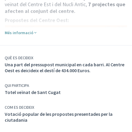
veïnat del Centre Est i del Nucli Antic,
7 projectes que
afecten al conjunt del centre.
Propostes del Centre Oest:
Més informació
QUÈ ES DECIDEIX
Una part del pressupost municipal en cada barri. Al Centre
Oest es deicideix el destí de 434.000 Euros.
QUI PARTICIPA
Totel veïnat de Sant Cugat
Propostes de Centre:
COM ES DECIDEIX
Votació popular de les propostes presentades per la
ciutadania