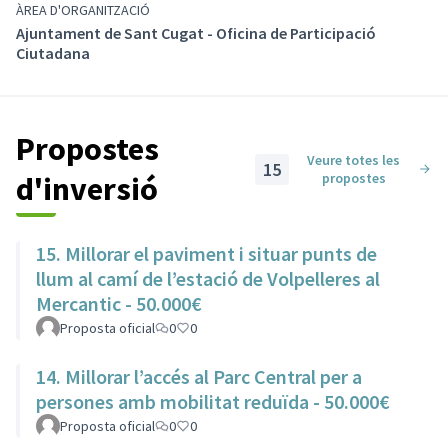
ÀREA D'ORGANITZACIÓ
Ajuntament de Sant Cugat - Oficina de Participació
Ciutadana
Propostes
Veure totes les
15
d'inversió
propostes
D’on surten aquestes propostes?
Les propostes de barri les heu presentat les veïnes i
15. Millorar el paviment i situar punts de
veïns del Centre Oest, i les de Centre les heu presentat
llum al camí de l’estació de Volpelleres al
el veïnat del Centre Oest, el Nucli Antic i el Centre Oest.
Mercantic - 50.000€
En total,
vau presentar 166 proposes
, que s’han
Proposta oficial
0
0
validat tècnicament per part dels diferents àmbits
municipals i, posteriorment, s'han treballat al Consell
14. Millorar l’accés al Parc Central per a
de Barri, que ha definit juntament amb el veïnat quines
persones amb mobilitat reduïda - 50.000€
anaven a votació.
Proposta oficial
0
0
Qui ha pogut votar?