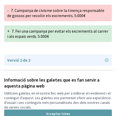
-
7. Campanya de civisme sobre la tinença responsable
de gossos per recollir els excrements. 5.000€
+
7. Fer una campanya per evitar els excrements al carrer
i als espais verds. 5.000€
Versió 2 de 2
Versió 1 de 2
Informació sobre les galetes que es fan servir a
aquesta pàgina web
Utilitzem galetes en el nostre lloc web per a millorar el rendiment i el
Termes i condicions d'ús
contingut d'aquest. Les galetes ens permeten oferir una experiència
Configuració de les galetes
d'usuari i uns continguts més personalitzats des dels nostres canals
Decidim Sant Cugat a X
Decidim Sant Cugat a Facebook
Decidim Sant Cugat a Instagram
Decidim Sant Cugat a GitHub
de xarxes socials.
(Enllaç extern)
(Enllaç extern)
(Enllaç extern)
(Enllaç extern)
Acceptar totes