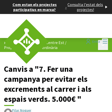
Com estan els projectes
Consulta l'estat dels
-
participatius en marxa?
projectes!
Menú
Entra
Pressupost participatiu: Centre Est
/
Menú p
Propostes de despesa ordinària
Canvis a "7. Fer una
campanya per evitar els
excrements al carrer i als
espais verds. 5.000€ "
Pilar Noguer