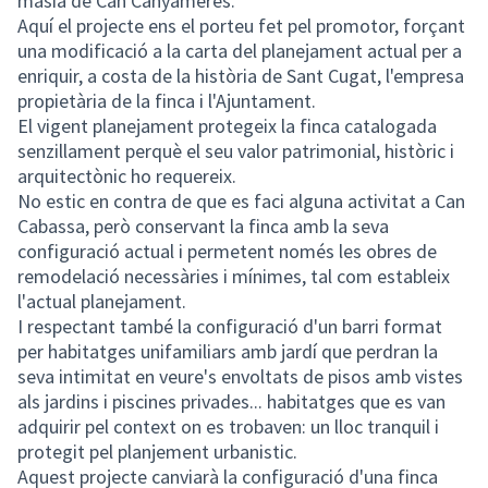
masia de Can Canyameres.
Aquí el projecte ens el porteu fet pel promotor, forçant
una modificació a la carta del planejament actual per a
enriquir, a costa de la història de Sant Cugat, l'empresa
propietària de la finca i l'Ajuntament.
El vigent planejament protegeix la finca catalogada
senzillament perquè el seu valor patrimonial, històric i
arquitectònic ho requereix.
No estic en contra de que es faci alguna activitat a Can
Cabassa, però conservant la finca amb la seva
configuració actual i permetent només les obres de
remodelació necessàries i mínimes, tal com estableix
l'actual planejament.
I respectant també la configuració d'un barri format
per habitatges unifamiliars amb jardí que perdran la
seva intimitat en veure's envoltats de pisos amb vistes
als jardins i piscines privades... habitatges que es van
adquirir pel context on es trobaven: un lloc tranquil i
protegit pel planjement urbanistic.
Aquest projecte canviarà la configuració d'una finca