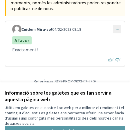
moments, només les administradores poden respondre
o publicar-ne de nous.
Cuidem Mira-sol
04/02/2023 08:18
Comentari 1791
A favor
Exactament!
0
0
Referència: SCG-PROP-2023-02-2803
Versió 1
(de 1)
veure altres versions
Verifica l'empremta digital
Informació sobre les galetes que es fan servir a
aquesta pàgina web
Utilitzem galetes en el nostre lloc web per a millorar el rendiment i el
Termes i condicions d'ús
contingut d'aquest. Les galetes ens permeten oferir una experiència
Configuració de les galetes
d'usuari i uns continguts més personalitzats des dels nostres canals
Decidim Sant Cugat a X
Decidim Sant Cugat a Facebook
Decidim Sant Cugat a Instagram
Decidim Sant Cugat a GitHub
de xarxes socials.
(Enllaç extern)
(Enllaç extern)
(Enllaç extern)
(Enllaç extern)