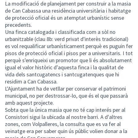
La modificació de planejament per construir a la masia
de Can Cabassa una residència universitària i habitatge
de protecció oficial és un atemptat urbanístic sense
precedents.
Una finca catalogada i classificada com a sòl no
urbanitzable (clau 8b: verd privat d'interès tradicional)
es vol requalificar urbanísticament perquè es puguin fer
pisos de protecció oficial i pisos per a universitaris. I tot
perquè s'enriqueixi un promotor que li és absolutament
igual el valor històric d'aquesta finca i la qualitat de
vida dels santcugatencs i santcugatenques que hi
residim a Can Cabassa.
L'Ajuntament ha de vetllar per conservar el patrimoni
municipal, no per destrossar-lo, que és el que passarà
amb aquest projecte.
Sobta que la única masia que no té cap interés per al
Consistori sigui la ubicada al nostre barri. A d'altres
zones, com Volpalleres, la consulta que es va fer al
veïnatge era per saber quin ús públic volien donar a la