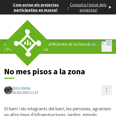
Com estan els projectes
Consulta l'estat dels
-
participatius en marxa?
projectes!
Menú
Entra
Modificació del PGM en l&#39;àmbit de la finca de la Masia de Can Cabassa
Menú p
/
Propostes i comentaris
No mes pisos a la zona
Enric Hereu
Cont
01/02/2023 12:37
El barri i els integrants del barri, les persones, agrairiem
un altre tipus d'infraestructures, jardins, gimnàs,