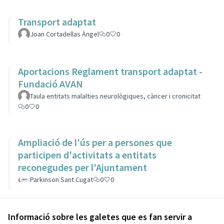
Transport adaptat
Joan Cortadellas Àngel
0
0
Aportacions Reglament transport adaptat -
Fundació AVAN
Taula entitats malalties neurològiques, càncer i cronicitat
0
0
Ampliació de l'ús per a persones que
participen d'activitats a entitats
reconegudes per l'Ajuntament
Parkinson Sant Cugat
0
0
Veure totes les propostes retirades
Informació sobre les galetes que es fan servir a