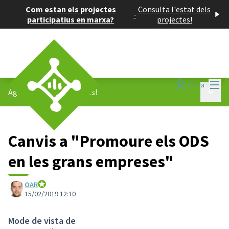
Com estan els projectes
Consulta l'estat dels
-
participatius en marxa?
projectes!
Menú
Entra
Menú p
Agenda 2030
/
Propostes!
Canvis a "Promoure els ODS
en les grans empreses"
OAR
Ajuntament de Sant Cugat
15/02/2019 12:10
Mode de vista de