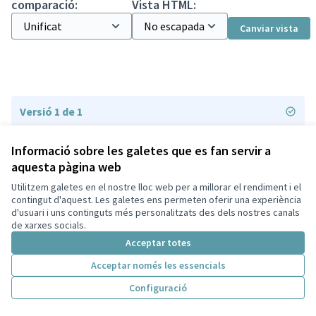
comparació:
Vista HTML:
Canviar vista
Versió 1 de 1
Informació sobre les galetes que es fan servir a
aquesta pàgina web
Utilitzem galetes en el nostre lloc web per a millorar el rendiment i el
Termes i condicions d'ús
contingut d'aquest. Les galetes ens permeten oferir una experiència
Configuració de les galetes
d'usuari i uns continguts més personalitzats des dels nostres canals
Decidim Sant Cugat a X
Decidim Sant Cugat a Facebook
Decidim Sant Cugat a Instagram
Decidim Sant Cugat a GitHub
de xarxes socials.
(Enllaç extern)
(Enllaç extern)
(Enllaç extern)
(Enllaç extern)
Acceptar totes
Acceptar només les essencials
Amb llicènc
(Enllaç exte
Configuració
(Enllaç extern)
Web creada amb
programari lliure
.
(Enllaç extern)