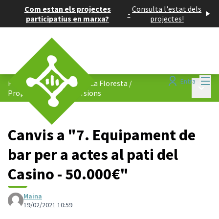
Com estan els projectes
Consulta l'estat dels
-
participatius en marxa?
projectes!
Menú
Entra
Pressupost participatiu: La Floresta
/
Menú p
Propostes d&#39;inversions
Canvis a "7. Equipament de
bar per a actes al pati del
Casino - 50.000€"
Maina
19/02/2021 10:59