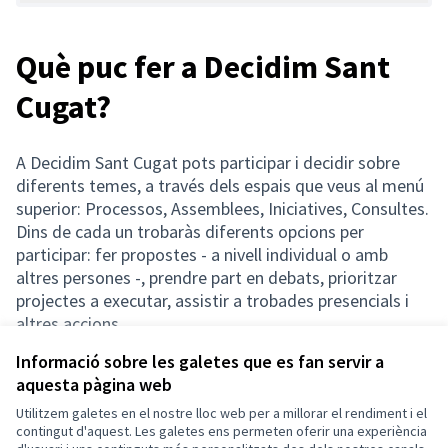
Què puc fer a Decidim Sant
Cugat?
A Decidim Sant Cugat pots participar i decidir sobre
diferents temes, a través dels espais que veus al menú
superior: Processos, Assemblees, Iniciatives, Consultes.
Dins de cada un trobaràs diferents opcions per
participar: fer propostes - a nivell individual o amb
altres persones -, prendre part en debats, prioritzar
projectes a executar, assistir a trobades presencials i
altres accions.
Informació sobre les galetes que es fan servir a
aquesta pàgina web
Utilitzem galetes en el nostre lloc web per a millorar el rendiment i el
Termes i condicions d'ús
contingut d'aquest. Les galetes ens permeten oferir una experiència
Configuració de les galetes