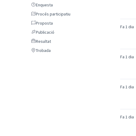
Enquesta
Enquesta
Procés participatiu
Procés participatiu
Proposta
Proposta
Fa 1 dia
Publicació
Publicació
Resultat
Resultat
Trobada
Trobada
Fa 1 dia
Fa 1 dia
Fa 1 dia