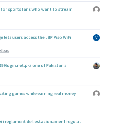
n for sports fans who want to stream
e lets users access the LBP Piso WiFi
el bus
999login.net.pk/ one of Pakistan’s
citing games while earning real money
ei i reglament de l'estacionament regulat