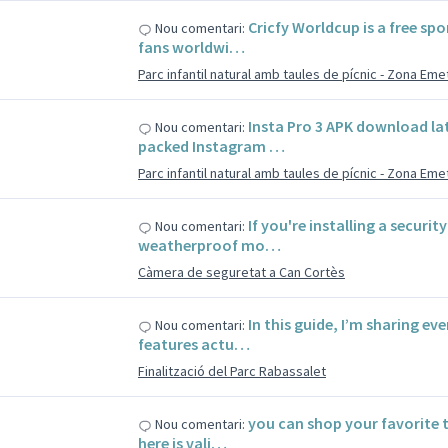
s
Cricfy Worldcup is a free spo
Nou comentari:
fans worldwi…
Parc infantil natural amb taules de pícnic - Zona Em
s
Insta Pro 3 APK download la
Nou comentari:
packed Instagram …
Parc infantil natural amb taules de pícnic - Zona Em
s
If you're installing a securi
Nou comentari:
weatherproof mo…
Càmera de seguretat a Can Cortès
s
In this guide, I’m sharing ev
Nou comentari:
features actu…
Finalització del Parc Rabassalet
s
you can shop your favorite 
Nou comentari:
here is vali…