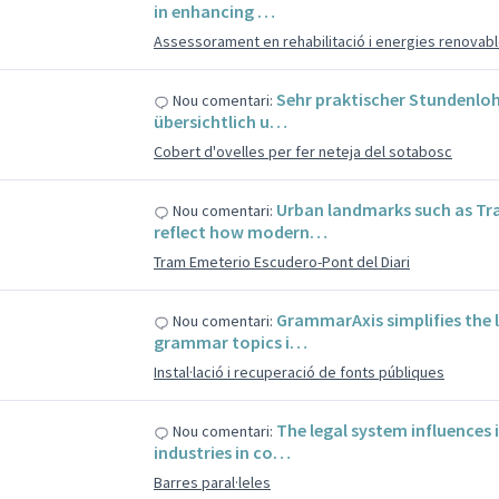
in enhancing …
Assessorament en rehabilitació i energies renovable
Sehr praktischer Stundenloh
Nou comentari:
übersichtlich u…
Cobert d'ovelles per fer neteja del sotabosc
Urban landmarks such as Tr
Nou comentari:
reflect how modern…
Tram Emeterio Escudero-Pont del Diari
GrammarAxis simplifies the 
Nou comentari:
grammar topics i…
Instal·lació i recuperació de fonts públiques
The legal system influences 
Nou comentari:
industries in co…
Barres paral·leles