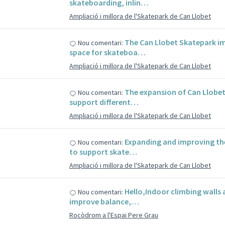
skateboarding, inlin…
Ampliació i millora de l'Skatepark de Can Llobet
s
The Can Llobet Skatepark i
Nou comentari:
space for skateboa…
Ampliació i millora de l'Skatepark de Can Llobet
s
The expansion of Can Llobet 
Nou comentari:
support different…
Ampliació i millora de l'Skatepark de Can Llobet
s
Expanding and improving the
Nou comentari:
to support skate…
Ampliació i millora de l'Skatepark de Can Llobet
s
Hello,Indoor climbing walls 
Nou comentari:
improve balance,…
Rocòdrom a l'Espai Pere Grau