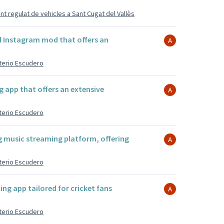
nt regulat de vehicles a Sant Cugat del Vallès
ed Instagram mod that offers an
eterio Escudero
ng app that offers an extensive
eterio Escudero
ng music streaming platform, offering
eterio Escudero
ming app tailored for cricket fans
eterio Escudero