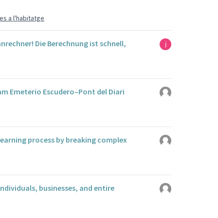
s a l'habitatge
nrechner! Die Berechnung ist schnell,
am Emeterio Escudero–Pont del Diari
learning process by breaking complex
individuals, businesses, and entire