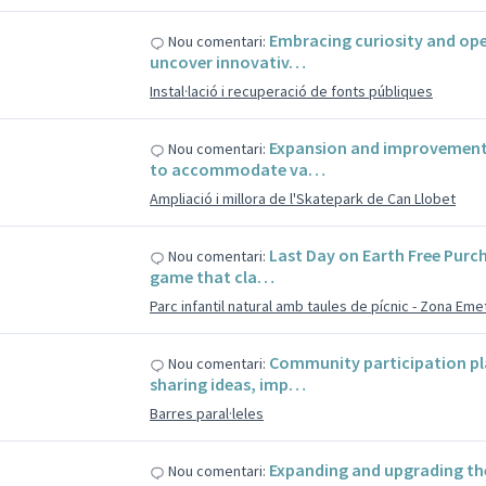
s
Embracing curiosity and ope
Nou comentari:
uncover innovativ…
Instal·lació i recuperació de fonts públiques
s
Expansion and improvement 
Nou comentari:
to accommodate va…
Ampliació i millora de l'Skatepark de Can Llobet
s
Last Day on Earth Free Purch
Nou comentari:
game that cla…
Parc infantil natural amb taules de pícnic - Zona Em
s
Community participation pl
Nou comentari:
sharing ideas, imp…
Barres paral·leles
s
Expanding and upgrading th
Nou comentari: