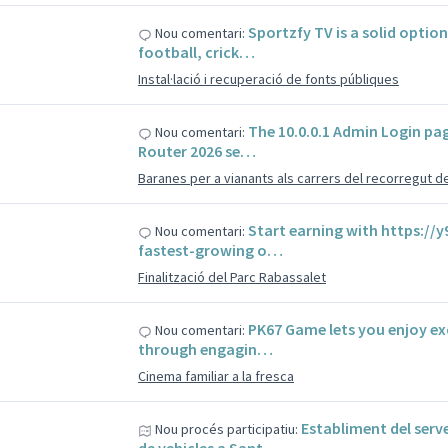
s
Sportzfy TV is a solid optio
Nou comentari:
football, crick…
Instal·lació i recuperació de fonts públiques
s
The 10.0.0.1 Admin Login pag
Nou comentari:
Router 2026 se…
Baranes per a vianants als carrers del recorregut d
s
Start earning with https://y
Nou comentari:
fastest-growing o…
Finalització del Parc Rabassalet
s
PK67 Game lets you enjoy ex
Nou comentari:
through engagin…
Cinema familiar a la fresca
s
Establiment del serv
Nou procés participatiu: