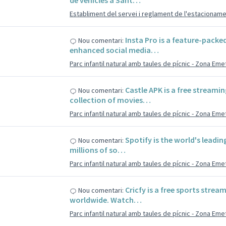
de vehicles a Sant…
Establiment del servei i reglament de l'estacioname
s
Insta Pro is a feature-pack
Nou comentari:
enhanced social media…
Parc infantil natural amb taules de pícnic - Zona Em
s
Castle APK is a free streami
Nou comentari:
collection of movies…
Parc infantil natural amb taules de pícnic - Zona Em
s
Spotify is the world's leadi
Nou comentari:
millions of so…
Parc infantil natural amb taules de pícnic - Zona Em
s
Cricfy is a free sports strea
Nou comentari:
worldwide. Watch…
Parc infantil natural amb taules de pícnic - Zona Em