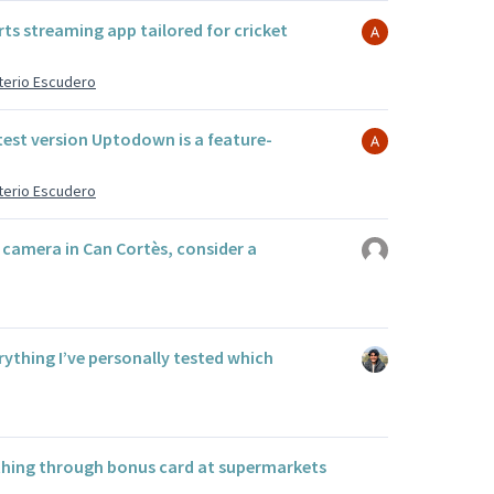
rts streaming app tailored for cricket
eterio Escudero
test version Uptodown is a feature-
eterio Escudero
ty camera in Can Cortès, consider a
erything I’ve personally tested which
thing through bonus card at supermarkets