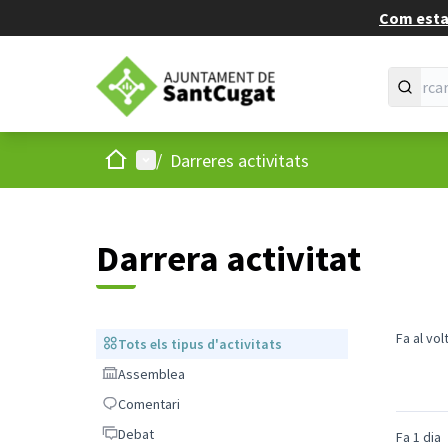
Com estan
Inici
Menú principal
/
Darreres activitats
Darrera activitat
Fa al vol
Tots els tipus d'activitats
Tots els tipus d'activitats
Assemblea
Assemblea
Comentari
Comentari
Debat
Debat
Fa 1 dia