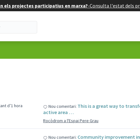
 els projectes participatius en marxa?
-
Consulta l'estat dels pr
tant d’1 hora
This is a great way to trans
Nou comentari:
active area …
Rocòdrom a l'Espai Pere Grau
Community improvement initi
Nou comentari: