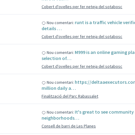
Cobert d'ovelles per fer neteja del sotabosc
s
runt is a traffic vehicle ver
Nou comentari:
details …
Cobert d'ovelles per fer neteja del sotabosc
s
M999 is an online gaming pla
Nou comentari:
selection of…
Cobert d'ovelles per fer neteja del sotabosc
s
https://deltaaexecutors.com
Nou comentari:
million daily a…
Finalització del Parc Rabassalet
s
It's great to see community
Nou comentari:
neighborhoods…
Consell de barri de Les Planes