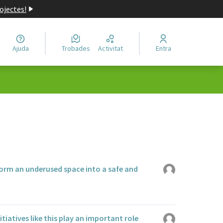
ojectes!
Ajuda
Trobades
Activitat
Entra
form an underused space into a safe and
atives like this play an important role