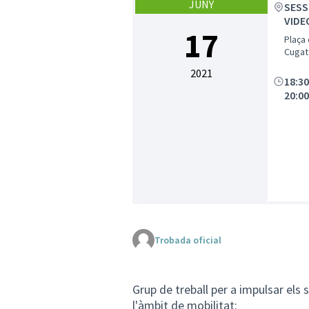
JUNY
SESS
VIDE
17
Plaça 
Cugat 
2021
18:3
20:0
Trobada oficial
Grup de treball per a impulsar els
l'àmbit de mobilitat: