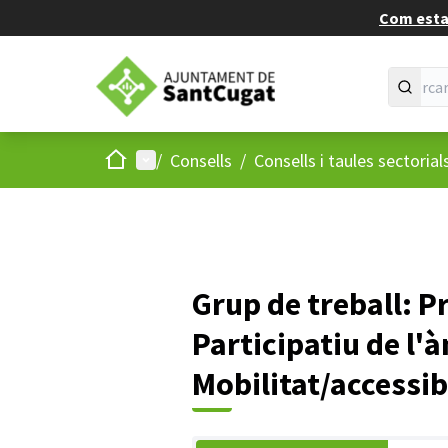
Com estan
Inici
Menú principal
/
Consells
/
Consells i taules sectorial
Grup de treball: P
Participatiu de l'
Mobilitat/accessib