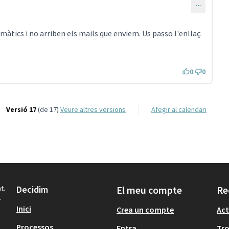
t
ri 990)
àtics i no arriben els mails que enviem. Us passo l'enllaç
Enllaç extern)
0
0
Versió 17
(de 17)
veure altres versions
Afegir al calendari
t.
Decidim
El meu compte
Re
.
Inici
Crea un compte
Act
Processos
Entra
Tr