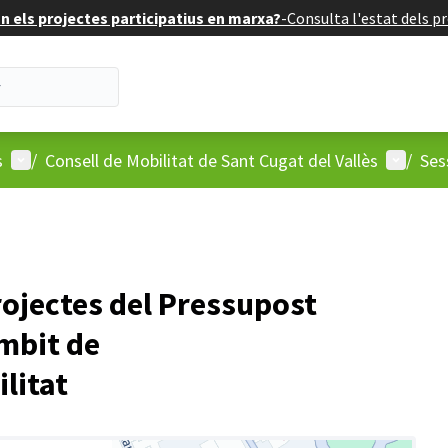
 els projectes participatius en marxa?
-
Consulta l'estat dels pr
Menú d'usuari
Menú d'
s
/
Consell de Mobilitat de Sant Cugat del Vallès
/
Ses
rojectes del Pressupost
àmbit de
ilitat