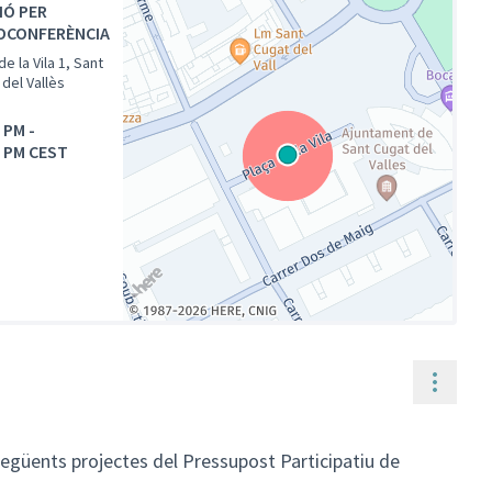
IÓ PER
OCONFERÈNCIA
de la Vila 1, Sant
del Vallès
0 PM
-
0 PM CEST
(Enllaç extern)
Contr
 següents projectes del Pressupost Participatiu de