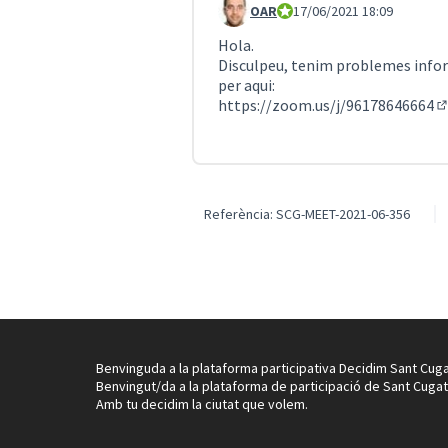
OAR
Ajuntament de Sant Cuga
17/06/2021 18:09
Comentari 994 (respon al comenta
Hola.
Disculpeu, tenim problemes inform
per aqui:
https://zoom.us/j/96178646664
(
Referència: SCG-MEET-2021-06-356
Benvinguda a la plataforma participativa Decidim Sant Cuga
Benvingut/da a la plataforma de participació de Sant Cugat
Amb tu decidim la ciutat que volem.