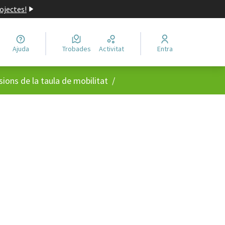
ojectes!
Ajuda
Trobades
Activitat
Entra
usuari
sions de la taula de mobilitat
/