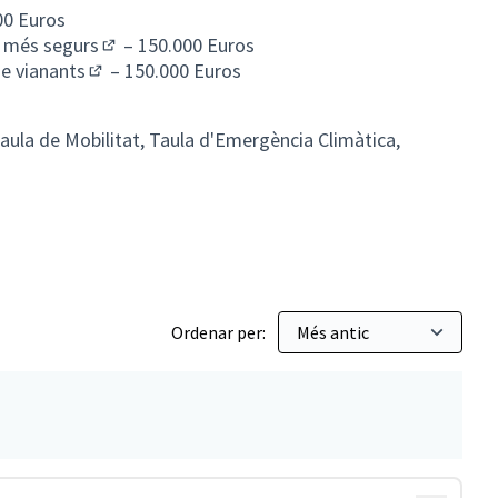
00 Euros
una pestanya nova)
os més segurs
– 150.000 Euros
(Obrir en una pestanya nova)
de vianants
– 150.000 Euros
(Obrir en una pestanya nova)
aula de Mobilitat, Taula d'Emergència Climàtica,
Ordenar per: