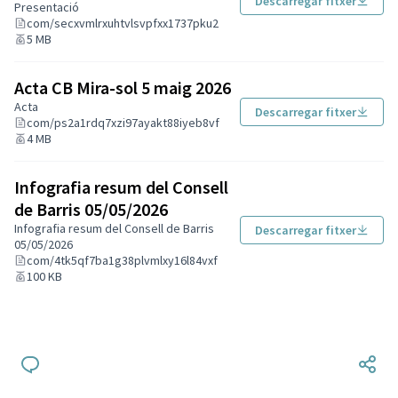
Descarregar fitxer
Presentació
com/secxvmlrxuhtvlsvpfxx1737pku2
5 MB
Acta CB Mira-sol 5 maig 2026
Acta
Descarregar fitxer
com/ps2a1rdq7xzi97ayakt88iyeb8vf
4 MB
Infografia resum del Consell
de Barris 05/05/2026
Infografia resum del Consell de Barris
Descarregar fitxer
05/05/2026
com/4tk5qf7ba1g38plvmlxy16l84vxf
100 KB