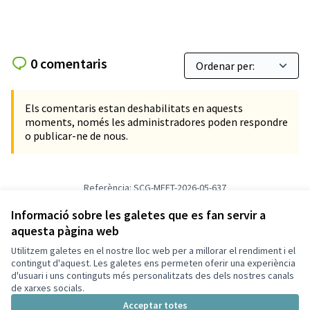
0 comentaris
Els comentaris estan deshabilitats en aquests
moments, només les administradores poden respondre
o publicar-ne de nous.
Referència: SCG-MEET-2026-05-637
Versió 4
(de 4)
veure altres versions
Afegir al calendari
Informació sobre les galetes que es fan servir a
aquesta pàgina web
Utilitzem galetes en el nostre lloc web per a millorar el rendiment i el
Termes i condicions d'ús
contingut d'aquest. Les galetes ens permeten oferir una experiència
Configuració de les galetes
d'usuari i uns continguts més personalitzats des dels nostres canals
Decidim Sant Cugat a X
Decidim Sant Cugat a Facebook
Decidim Sant Cugat a Instagram
Decidim Sant Cugat a GitHub
de xarxes socials.
(Enllaç extern)
(Enllaç extern)
(Enllaç extern)
(Enllaç extern)
Acceptar totes