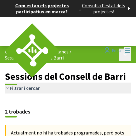
Com estan els projectes
Consulta l'estat dels
-
participatius en marxa?
projectes!
Menú
Entra
Consell de Barris de Les Planes
/
Menú p
Sessions del Consell de Barri
Sessions del Consell de Barri
Filtrar i cercar
Saltar el mapa
Leaflet
|
©
HERE maps
El següent element és un mapa que presenta els components d'aq
+
2 trobades
−
Actualment no hi ha trobades programades, però pots