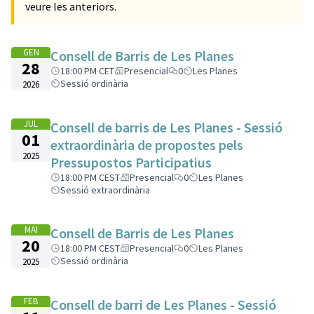
veure les anteriors.
GEN
Consell de Barris de Les Planes
28
18:00 PM CET
Presencial
0
Les Planes
Sessió ordinària
2026
JUL
Consell de barris de Les Planes - Sessió
01
extraordinària de propostes pels
2025
Pressupostos Participatius
18:00 PM CEST
Presencial
0
Les Planes
Sessió extraordinària
MAI
Consell de Barris de Les Planes
20
18:00 PM CEST
Presencial
0
Les Planes
Sessió ordinària
2025
FEB
Consell de barri de Les Planes - Sessió