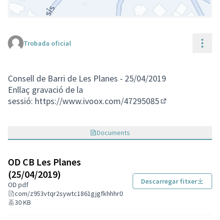
Cont
Trobada oficial
(Enllaç extern)
Consell de Barri de Les Planes - 25/04/2019
Enllaç gravació de la
sessió:
https://www.ivoox.com/47295085
(Enllaç extern)
Documents
OD CB Les Planes
(25/04/2019)
Descarregar fitxer
OD pdf
com/z953vtqr2sywtc1861gjgfkhhhr0
30 KB