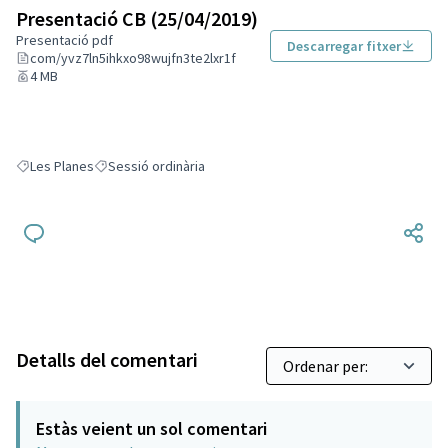
Presentació CB (25/04/2019)
Presentació pdf
Descarregar fitxer
com/yvz7ln5ihkxo98wujfn3te2lxr1f
4 MB
Les Planes
Sessió ordinària
Resultats en filtrar per: Les Planes
Resultats en filtrar per: Sessió ordinària
Detalls del comentari
Estàs veient un sol comentari