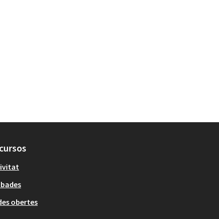
cursos
ivitat
obades
es obertes