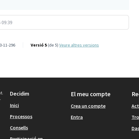
 09:39
3-11-296
Versió 5
(de 5)
veure altres versions
t.
Decidim
El meu compte
Re
.
Inici
Crea un compte
Act
Processos
Entra
Tr
Consells
Dad
Participació en