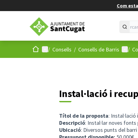
Com estan
Inici
Menú principal
Menú d
/
Consells
/
Consells de Barris
/
Co
Instal·lació i rec
Títol de la proposta
: Instal·laci
Descripció
: Instal·lar noves fonts
Ubicació
: Diversos punts del barri
Pressupost disponible:
50.000€