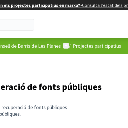
 els projectes participatius en marxa?
-
Consulta l'estat dels pr
'usuari
Menú d'usuari
nsell de Barris de Les Planes
/
Projectes participatius
uperació de fonts públiques
ó i recuperació de fonts públiques
 públiques.