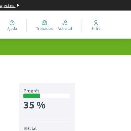
ojectes!
Ajuda
Trobades
Activitat
Entra
Progrés
35 %
Estat