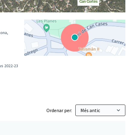
lona,
(Enllaç extern)
us 2022-23
essupostos Participatius 2022-23
Ordenar per: