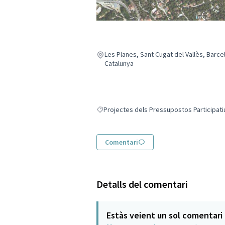
Les Planes, Sant Cugat del Vallès, Barce
Catalunya
Projectes dels Pressupostos Participati
Resultats en filtrar per: Projectes dels Pr
Comentari
Detalls del comentari
Estàs veient un sol comentari