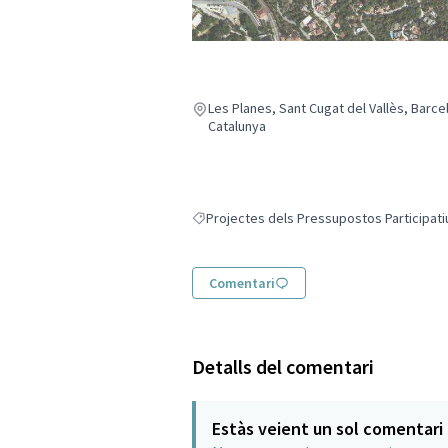
Les Planes, Sant Cugat del Vallès, Barce
Catalunya
Projectes dels Pressupostos Participati
Resultats en filtrar per: Projectes dels Pr
Comentari
Detalls del comentari
Estàs veient un sol comentari