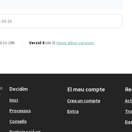
 09:39
3-11-296
Versió 5
(de 5)
veure altres versions
t.
Decidim
El meu compte
Re
.
Inici
Crea un compte
Act
Processos
Entra
Tr
Consells
Dad
Participació en