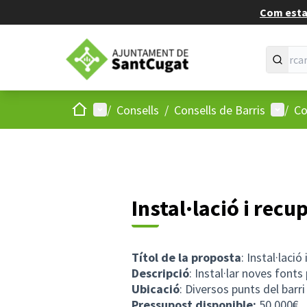
Com estan
Inici
Menú principal
Menú d
/
Consells
/
Consells de Barris
/
Co
Instal·lació i rec
Títol de la proposta
: Instal·laci
Descripció
: Instal·lar noves fonts
Ubicació
: Diversos punts del barri
Pressupost disponible:
50.000€