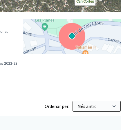
lona,
(Enllaç extern)
us 2022-23
essupostos Participatius 2022-23
Ordenar per: