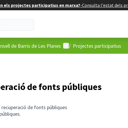
 els projectes participatius en marxa?
-
Consulta l'estat dels pr
'usuari
Menú d'usuari
nsell de Barris de Les Planes
/
Projectes participatius
uperació de fonts públiques
ó i recuperació de fonts públiques
 públiques.