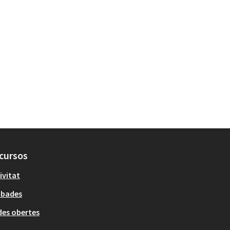
cursos
ivitat
obades
es obertes