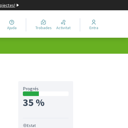
ojectes!
Ajuda
Trobades
Activitat
Entra
Progrés
35 %
Estat