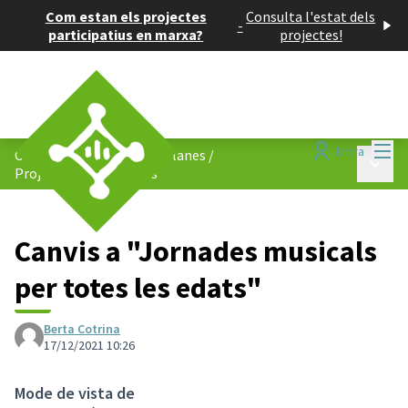
Com estan els projectes
Consulta l'estat dels
-
participatius en marxa?
projectes!
Menú
Entra
Consell de Barris de Les Planes
/
Menú p
Projectes participatius
Canvis a "Jornades musicals
per totes les edats"
Berta Cotrina
17/12/2021 10:26
Mode de vista de