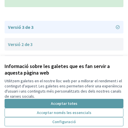
Versió 3 de 3
Versió 2 de 3
Versió 1 de 3
Informació sobre les galetes que es fan servir a
aquesta pàgina web
Utilitzem galetes en el nostre lloc web per a millorar el rendiment i el
Termes i condicions d'ús
contingut d'aquest. Les galetes ens permeten oferir una experiència
Configuració de les galetes
d'usuari i uns continguts més personalitzats des dels nostres canals
Decidim Sant Cugat a X
Decidim Sant Cugat a Facebook
Decidim Sant Cugat a Instagram
Decidim Sant Cugat a GitHub
de xarxes socials.
(Enllaç extern)
(Enllaç extern)
(Enllaç extern)
(Enllaç extern)
Acceptar totes
Acceptar només les essencials
Amb llicènc
(Enllaç exte
Configuració
(Enllaç extern)
Web creada amb
programari lliure
.