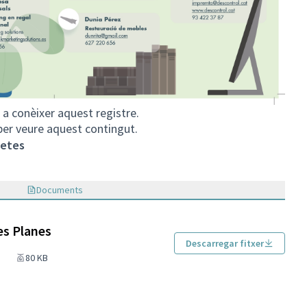
a conèixer aquest registre.
 per veure aquest contingut.
letes
Documents
es Planes
Descarregar fitxer
80 KB