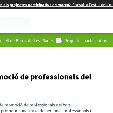
 els projectes participatius en marxa?
-
Consulta l'estat dels pr
'usuari
Menú d'usuari
nsell de Barris de Les Planes
/
Projectes participatius
oció de professionals del
 promoció de professionals del barri.
promoure una xarxa de persones professionals i