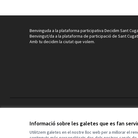
Benvinguda a la plataforma participativa Decidim Sant Cuga
Benvingut/da a la plataforma de participació de Sant Cugat
Amb tu decidim la ciutat que volem.
Termes i condicions d'ús
Configuració de les galetes
Informació sobre les galetes que es fan serv
Utilitzem galetes en el nostre lloc web per a millorar el re
continguts més personalitzats des dels nostres canals de 