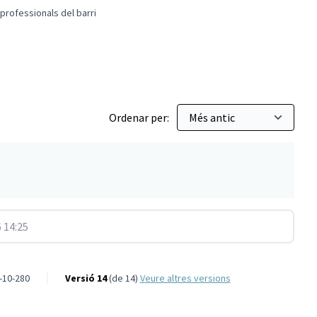
rofessionals del barri
panya de promoció de professionals del barri
Ordenar per:
 14:25
-10-280
Versió 14
(de 14)
veure altres versions