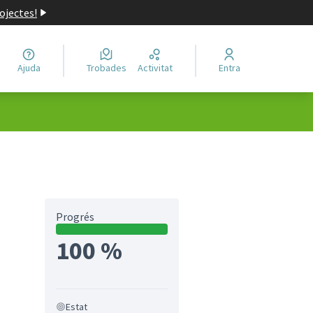
ojectes!
Ajuda
Trobades
Activitat
Entra
Progrés
100 %
Estat