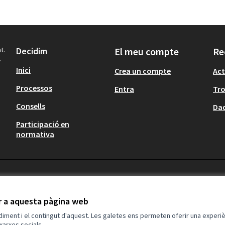
t.
Decidim
El meu compte
Re
.
Inici
Crea un compte
Act
Processos
Entra
Tr
Consells
Dad
Participació en
normativa
ir a aquesta pàgina web
ndiment i el contingut d'aquest. Les galetes ens permeten oferir una experièn
xarxes socials.