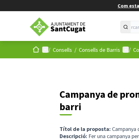
Com estan
Inici
Menú principal
Menú d
/
Consells
/
Consells de Barris
/
Co
Campanya de prom
barri
Títol de la proposta:
Campanya de
Descripció:
Fer una campanya per 