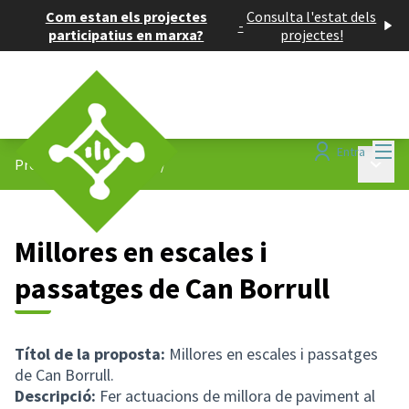
Com estan els projectes
Consulta l'estat dels
-
participatius en marxa?
projectes!
Menú
Entra
Menú p
Projectes participatius
/
Millores en escales i
passatges de Can Borrull
Títol de la proposta:
Millores en escales i passatges
de Can Borrull.
Descripció:
Fer actuacions de millora de paviment al