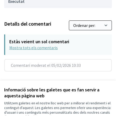
Executat
Detalls del comentari
Estàs veient un sol comentari
Mostra tots els comentaris
Comentari moderat el 05/02/2026 10:33
Referència: SCG-RESU-2021-10-272
Versió 5
(de 5)
veure altres versions
Informació sobre les galetes que es fan servir a
aquesta pàgina web
Utilitzem galetes en el nostre lloc web per a millorar el rendiment i el
Termes i condicions d'ús
contingut d'aquest. Les galetes ens permeten oferir una experiència
Configuració de les galetes
d'usuari i uns continguts més personalitzats des dels nostres canals
Decidim Sant Cugat a X
Decidim Sant Cugat a Facebook
Decidim Sant Cugat a Instagram
Decidim Sant Cugat a GitHub