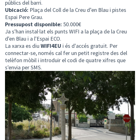
públics del barri.
Ubicació:
Plaça del Coll de la Creu d’en Blau i pistes
Espai Pere Grau.
Pressupost disponible:
50.000€
Ja s'han instal·lat els punts WIFI a la plaça de la Creu
d'en Blau i a l'Espai ECO.
La xarxa es diu
WIFI4EU
i és d'accés gratuït. Per
connectar-se, només cal fer un petit registre des del
telèfon mòbil i introduir el codi de quatre xifres que
s'envia per SMS.