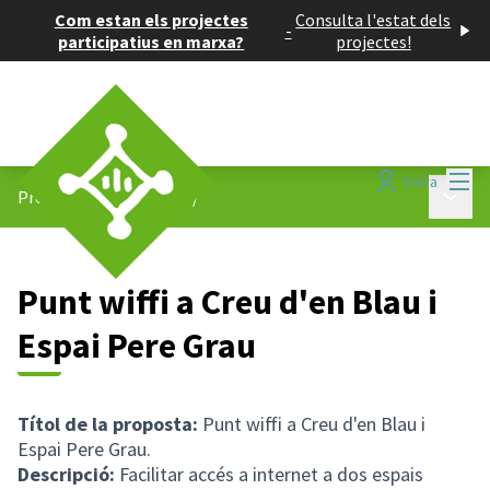
Com estan els projectes
Consulta l'estat dels
-
participatius en marxa?
projectes!
Menú
Entra
Menú p
Projectes participatius
/
Punt wiffi a Creu d'en Blau i
Espai Pere Grau
Títol de la proposta:
Punt wiffi a Creu d'en Blau i
Espai Pere Grau.
Descripció:
Facilitar accés a internet a dos espais