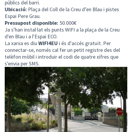
públics del barri.
Ubicació:
Plaça del Coll de la Creu d’en Blau i pistes
Espai Pere Grau.
Pressupost disponible:
50.000€
Ja s'han instal·lat els punts WIFI a la plaça de la Creu
d'en Blau i a l'Espai ECO.
La xarxa es diu
WIFI4EU
i és d'accés gratuït. Per
connectar-se, només cal fer un petit registre des del
telèfon mòbil i introduir el codi de quatre xifres que
s'envia per SMS.