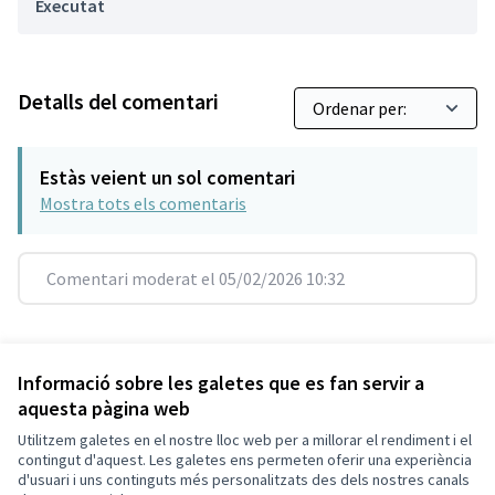
Executat
Detalls del comentari
Estàs veient un sol comentari
Mostra tots els comentaris
Comentari moderat el 05/02/2026 10:32
Referència: SCG-RESU-2021-10-272
Versió 5
(de 5)
veure altres versions
Informació sobre les galetes que es fan servir a
aquesta pàgina web
Utilitzem galetes en el nostre lloc web per a millorar el rendiment i el
Termes i condicions d'ús
contingut d'aquest. Les galetes ens permeten oferir una experiència
Configuració de les galetes
d'usuari i uns continguts més personalitzats des dels nostres canals
Decidim Sant Cugat a X
Decidim Sant Cugat a Facebook
Decidim Sant Cugat a Instagram
Decidim Sant Cugat a GitHub