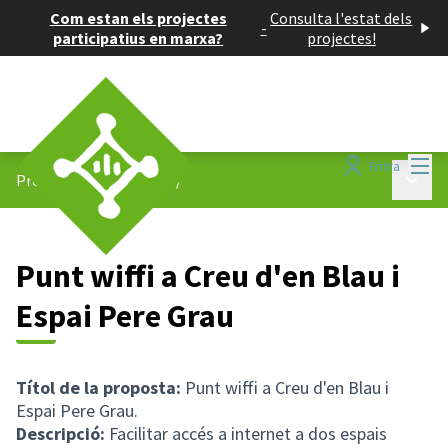
Com estan els projectes
Consulta l'estat dels
-
participatius en marxa?
projectes!
Menú
Entra
Menú p
Projectes participatius
/
Punt wiffi a Creu d'en Blau i
Espai Pere Grau
Títol de la proposta:
Punt wiffi a Creu d'en Blau i
Espai Pere Grau.
Descripció:
Facilitar accés a internet a dos espais