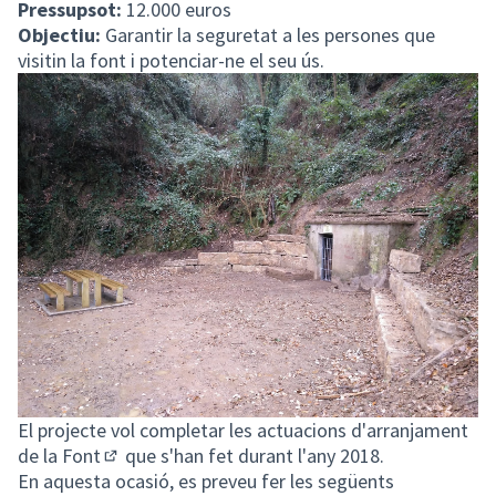
Pressupsot:
12.000 euros
Objectiu:
Garantir la seguretat a les persones que
visitin la font i potenciar-ne el seu ús.
El projecte vol completar les actuacions d'
arranjament
de la Font
que s'han fet durant l'any 2018.
(Obrir en una pestanya nova)
En aquesta ocasió, es preveu fer les següents