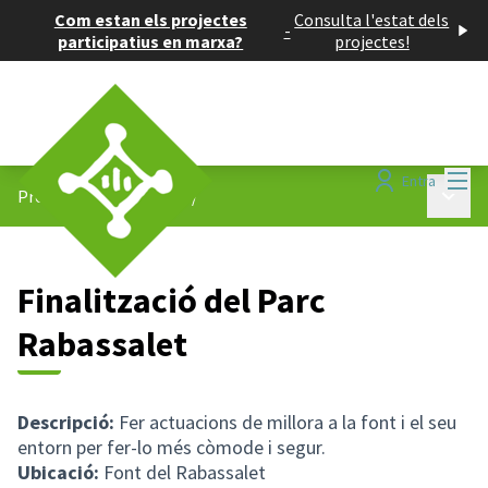
Com estan els projectes
Consulta l'estat dels
-
participatius en marxa?
projectes!
Menú
Entra
Menú p
Projectes participatius
/
Finalització del Parc
Rabassalet
Descripció:
Fer actuacions de millora a la font i el seu
entorn per fer-lo més còmode i segur.
Ubicació:
Font del Rabassalet