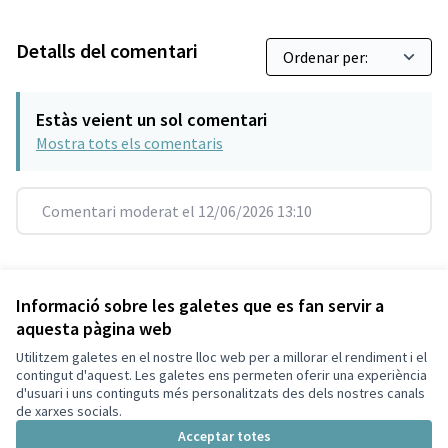
Detalls del comentari
Estàs veient un sol comentari
Mostra tots els comentaris
Comentari moderat el 12/06/2026 13:10
Referència: SCG-RESU-2019-07-171
Versió 7
(de 7)
veure altres versions
Informació sobre les galetes que es fan servir a
aquesta pàgina web
Utilitzem galetes en el nostre lloc web per a millorar el rendiment i el
Termes i condicions d'ús
contingut d'aquest. Les galetes ens permeten oferir una experiència
Configuració de les galetes
d'usuari i uns continguts més personalitzats des dels nostres canals
Decidim Sant Cugat a X
Decidim Sant Cugat a Facebook
Decidim Sant Cugat a Instagram
Decidim Sant Cugat a GitHub
de xarxes socials.
(Enllaç extern)
(Enllaç extern)
(Enllaç extern)
(Enllaç extern)
Acceptar totes