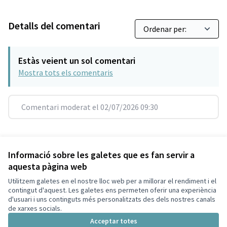
Detalls del comentari
Estàs veient un sol comentari
Mostra tots els comentaris
Comentari moderat el 02/07/2026 09:30
Referència: SCG-RESU-2019-07-171
Versió 7
(de 7)
veure altres versions
Informació sobre les galetes que es fan servir a
aquesta pàgina web
Utilitzem galetes en el nostre lloc web per a millorar el rendiment i el
Termes i condicions d'ús
contingut d'aquest. Les galetes ens permeten oferir una experiència
Configuració de les galetes
d'usuari i uns continguts més personalitzats des dels nostres canals
Decidim Sant Cugat a X
Decidim Sant Cugat a Facebook
Decidim Sant Cugat a Instagram
Decidim Sant Cugat a GitHub
de xarxes socials.
(Enllaç extern)
(Enllaç extern)
(Enllaç extern)
(Enllaç extern)
Acceptar totes