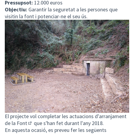
Pressupsot:
12.000 euros
Objectiu:
Garantir la seguretat a les persones que
visitin la font i potenciar-ne el seu ús.
El projecte vol completar les actuacions d'
arranjament
de la Font
que s'han fet durant l'any 2018.
(Obrir en una pestanya nova)
En aquesta ocasió, es preveu fer les següents