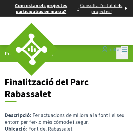
Com estan els projectes
Consulta l'estat dels
-
participatius en marxa?
projectes!
Menú
Entra
Menú p
Projectes participatius
/
Finalització del Parc
Rabassalet
Descripció:
Fer actuacions de millora a la font i el seu
entorn per fer-lo més còmode i segur.
Ubicació:
Font del Rabassalet