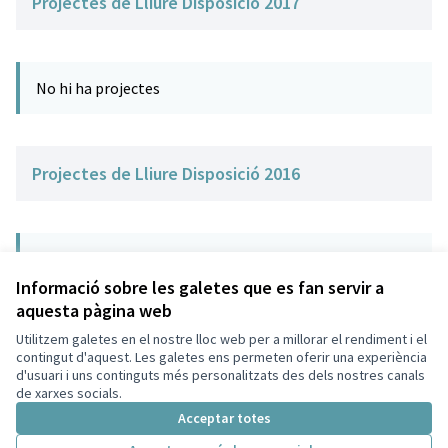
Projectes de Lliure Disposició 2017
No hi ha projectes
Projectes de Lliure Disposició 2016
No hi ha projectes
Informació sobre les galetes que es fan servir a
aquesta pàgina web
Utilitzem galetes en el nostre lloc web per a millorar el rendiment i el
Termes i condicions d'ús
contingut d'aquest. Les galetes ens permeten oferir una experiència
Configuració de les galetes
d'usuari i uns continguts més personalitzats des dels nostres canals
Decidim Sant Cugat a X
Decidim Sant Cugat a Facebook
Decidim Sant Cugat a Instagram
Decidim Sant Cugat a GitHub
de xarxes socials.
(Enllaç extern)
(Enllaç extern)
(Enllaç extern)
(Enllaç extern)
Acceptar totes