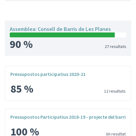
Saltar el mapa
Leaflet
|
©
HERE maps
El següent element és un mapa que presenta els components d'aq
+
−
Assemblea: Consell de Barris de Les Planes
90 %
27 resultats
Pressupostos participatius 2020-21
85 %
12 resultats
Pressupostos Participatius 2018-19 - projecte del barri
100 %
Un resultat