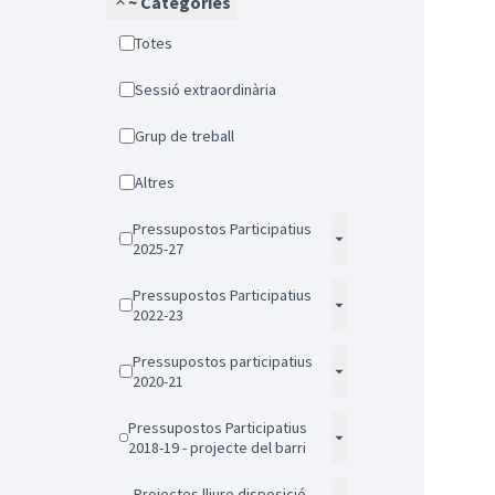
~ Categories
Totes
Sessió extraordinària
Grup de treball
Altres
Pressupostos Participatius
2025-27
Pressupostos Participatius
2022-23
Pressupostos participatius
2020-21
Pressupostos Participatius
2018-19 - projecte del barri
Projectes lliure disposició