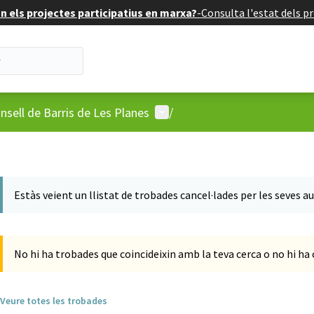
 els projectes participatius en marxa?
-
Consulta l'estat dels pr
'usuari
Menú d'usuari
nsell de Barris de Les Planes
/
Estàs veient un llistat de trobades cancel·lades per les seves a
No hi ha trobades que coincideixin amb la teva cerca o no hi h
Veure totes les trobades