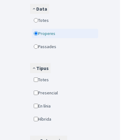
Data
Totes
Properes
Passades
Tipus
Totes
Presencial
En línia
Híbrida