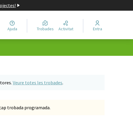
ojectes!
Ajuda
Trobades
Activitat
Entra
utores.
Veure totes les trobades
.
a cap trobada programada.