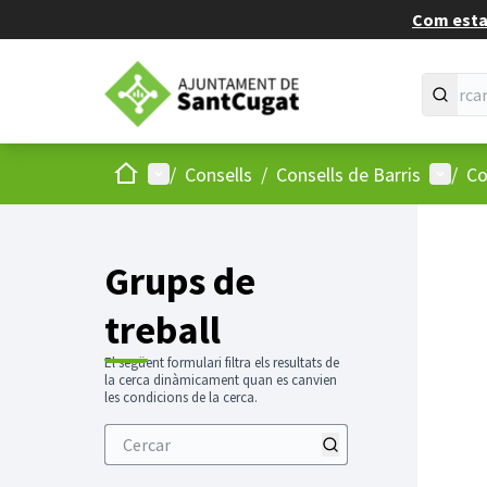
Com estan
Inici
Menú principal
Menú d
/
Consells
/
Consells de Barris
/
Co
Grups de
treball
El següent formulari filtra els resultats de
la cerca dinàmicament quan es canvien
les condicions de la cerca.