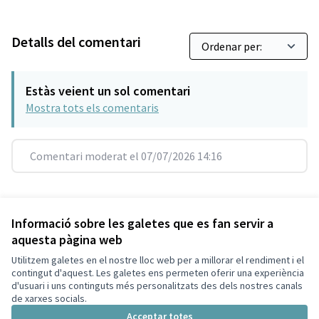
Detalls del comentari
Estàs veient un sol comentari
Mostra tots els comentaris
Comentari moderat el 07/07/2026 14:16
Referència: SCG-DEBA-2024-06-11
Versió 5
(de 5)
veure altres versions
Informació sobre les galetes que es fan servir a
aquesta pàgina web
Utilitzem galetes en el nostre lloc web per a millorar el rendiment i el
Termes i condicions d'ús
contingut d'aquest. Les galetes ens permeten oferir una experiència
Configuració de les galetes
d'usuari i uns continguts més personalitzats des dels nostres canals
Decidim Sant Cugat a X
Decidim Sant Cugat a Facebook
Decidim Sant Cugat a Instagram
Decidim Sant Cugat a GitHub
de xarxes socials.
(Enllaç extern)
(Enllaç extern)
(Enllaç extern)
(Enllaç extern)
Acceptar totes