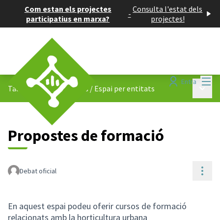
Com estan els projectes
Consulta l'estat dels
-
participatius en marxa?
projectes!
Menú
Entra
Menú p
Taula dels Horts Urbans
/
Espai per entitats
Propostes de formació
Cont
Debat oficial
En aquest espai podeu oferir cursos de formació
relacionats amb la horticultura urbana