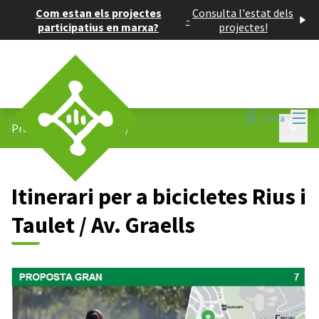
Com estan els projectes
Consulta l'estat dels
-
participatius en marxa?
projectes!
Menú
Entra
Menú p
Projectes participatius
/
Itinerari per a bicicletes Rius i
Taulet / Av. Graells