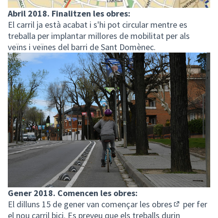
Abril 2018. Finalitzen les obres:
El carril ja està acabat i s'hi pot circular mentre es
treballa per implantar millores de mobilitat per als
veïns i veïnes del barri de Sant Domènec.
Gener 2018. Comencen les obres:
El dilluns 15 de gener
van començar les obres
per fer
(Enllaç exte
el nou carril bici. Es preveu que els treballs durin