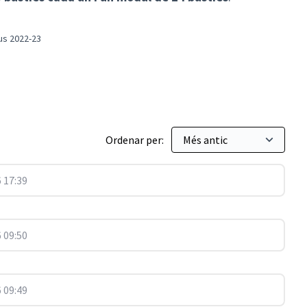
us 2022-23
essupostos Participatius 2022-23
Ordenar per:
 17:39
 09:50
 09:49