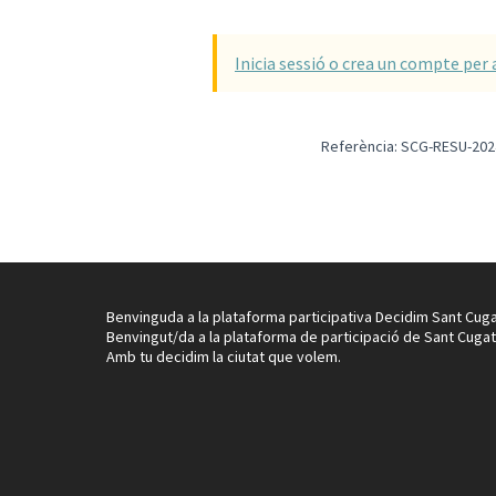
Inicia sessió o crea un compte per 
Referència: SCG-RESU-202
Benvinguda a la plataforma participativa Decidim Sant Cuga
Benvingut/da a la plataforma de participació de Sant Cugat
Amb tu decidim la ciutat que volem.