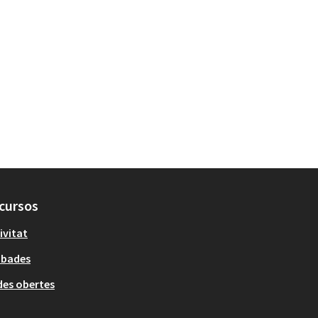
cursos
ivitat
obades
es obertes