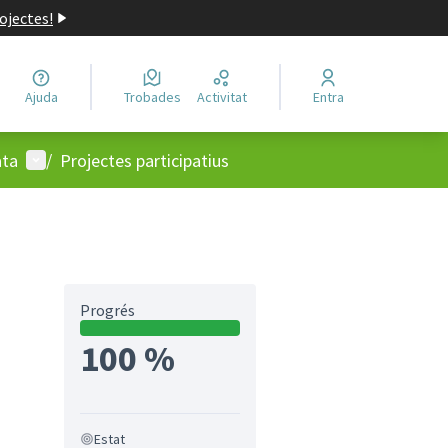
ojectes!
Ajuda
Trobades
Activitat
Entra
Menú d'usuari
ata
/
Projectes participatius
Progrés
100 %
Estat