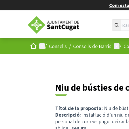
Com estan
Inici
Menú principal
Menú d
/
Consells
/
Consells de Barris
/
Co
Niu de bústies de 
Títol de la proposta:
Niu de búst
Descripció:
Instal·lació d’un niu d
personal de correus pugui deixar 
sòlida i segura.