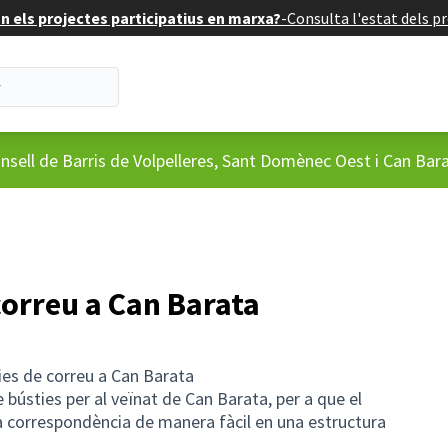
 els projectes participatius en marxa?
-
Consulta l'estat dels pr
'usuari
nsell de Barris de Volpelleres, Sant Domènec Oest i Can Bar
correu a Can Barata
ies de correu a Can Barata
e bústies per al veïnat de Can Barata, per a que el
la correspondència de manera fàcil en una estructura