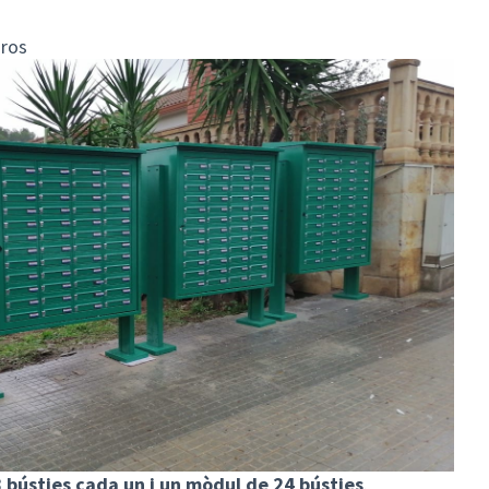
uros
 bústies cada un i un mòdul de 24 bústies
.