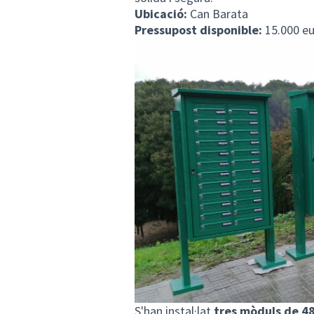
Ubicació:
Can Barata
Pressupost disponible:
15.000 e
S'han instal·lat
tres mòduls de 48