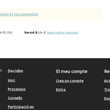
afegir el teu comentari.
4-05-356
Versió 8
(de 8)
veure altres versions
t.
Decidim
El meu compte
Re
.
Inici
Crea un compte
Act
Processos
Entra
Tr
Consells
Dad
Participació en