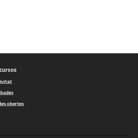
cursos
ivitat
obades
es obertes