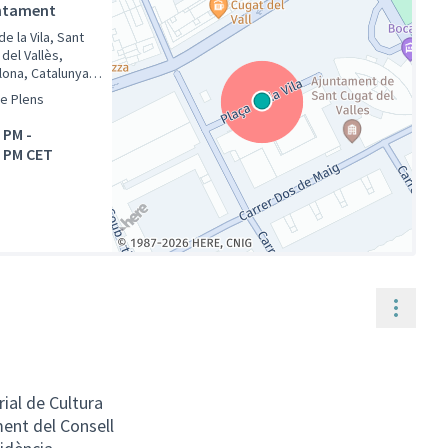
untament
de la Vila, Sant
del Vallès,
lona, Catalunya,
ya
de Plens
0 PM
-
0 PM CET
(Enllaç extern)
Contr
ial de Cultura
ent del Consell