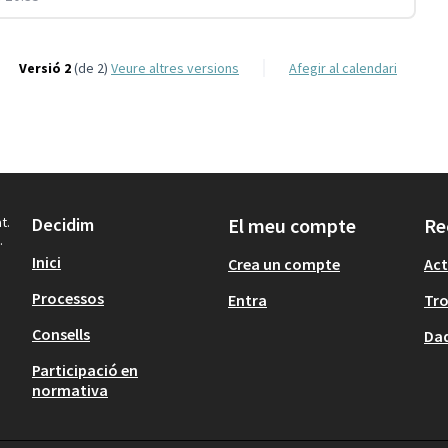
Versió 2
(de 2)
veure altres versions
Afegir al calendari
t.
Decidim
El meu compte
Re
.
Inici
Crea un compte
Act
Processos
Entra
Tr
Consells
Dad
Participació en
normativa