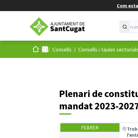
Com estan
Inici
Menú principal
/
Consells
/
Consells i taules sectorial
Plenari de constit
mandat 2023-202
FEBRER
Trob
l'ent