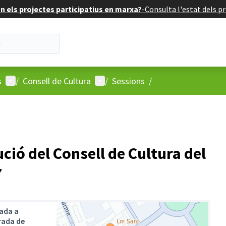
 els projectes participatius en marxa?
-
Consulta l'estat dels pr
Menú d'usuari
Menú d'usuari
s
/
Consell de Cultura
/
Sessions
/
ució del Consell de Cultura del
7
ada a
rada de