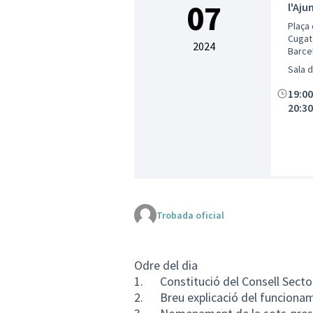
07
l'Aj
Plaça 
Cugat 
2024
Barce
Espan
Sala 
19:0
20:3
Trobada oficial
Odre del dia
1. Constitució del Consell Sector
2. Breu explicació del funcionam