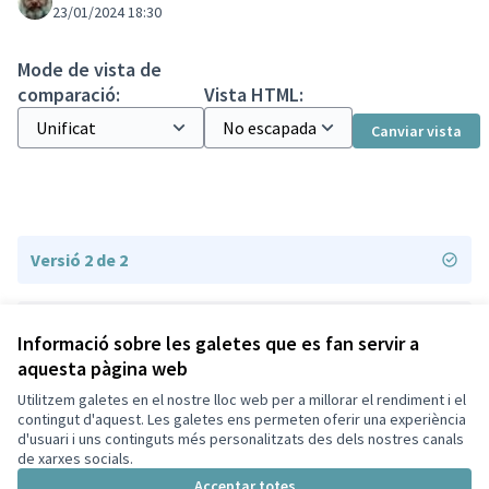
23/01/2024 18:30
Mode de vista de
comparació:
Vista HTML:
Canviar vista
Versió 2 de 2
Versió 1 de 2
Informació sobre les galetes que es fan servir a
aquesta pàgina web
Utilitzem galetes en el nostre lloc web per a millorar el rendiment i el
Termes i condicions d'ús
contingut d'aquest. Les galetes ens permeten oferir una experiència
Configuració de les galetes
d'usuari i uns continguts més personalitzats des dels nostres canals
Decidim Sant Cugat a X
Decidim Sant Cugat a Facebook
Decidim Sant Cugat a Instagram
Decidim Sant Cugat a GitHub
de xarxes socials.
(Enllaç extern)
(Enllaç extern)
(Enllaç extern)
(Enllaç extern)
Acceptar totes