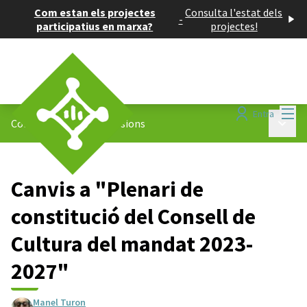
Com estan els projectes
Consulta l'estat dels
-
participatius en marxa?
projectes!
Menú
Entra
Menú p
Consell de Cultura
/
Sessions
Canvis a "Plenari de
constitució del Consell de
Cultura del mandat 2023-
2027"
Manel Turon