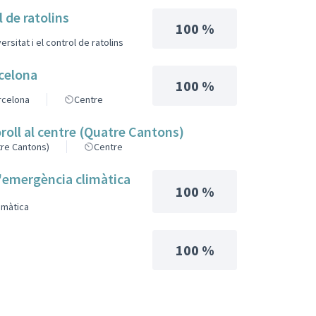
l de ratolins
100 %
ersitat i el control de ratolins
rcelona
100 %
arcelona
Centre
soroll al centre (Quatre Cantons)
atre Cantons)
Centre
 l'emergència climàtica
100 %
imàtica
100 %