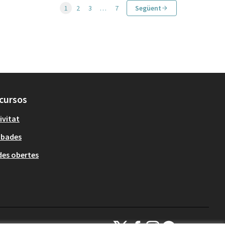
1
2
3
…
7
Següent
cursos
ivitat
obades
es obertes
Decidim Sant Cugat a X
Decidim Sant Cugat a Facebook
Decidim Sant Cugat a Inst
Decidim Sant Cugat a