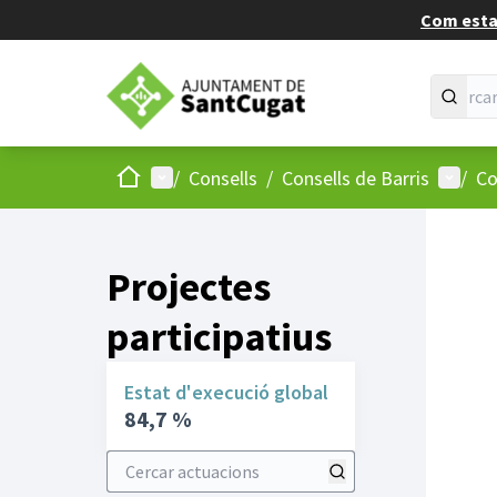
Com estan
Inici
Menú principal
Menú d
/
Consells
/
Consells de Barris
/
Co
Projectes
participatius
Estat d'execució global
84,7 %
Cercar actuacions