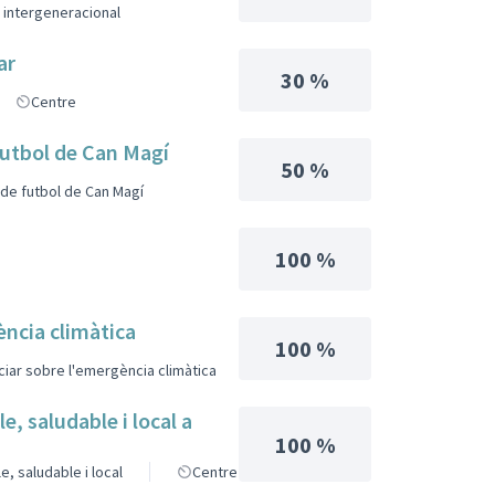
e intergeneracional
ar
30 %
Centre
futbol de Can Magí
50 %
 de futbol de Can Magí
100 %
ència climàtica
100 %
nciar sobre l'emergència climàtica
 saludable i local a
100 %
, saludable i local
Centre