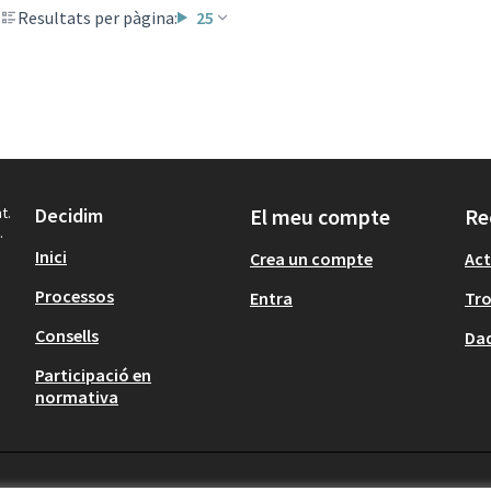
Resultats per pàgina:
25
t.
Decidim
El meu compte
Re
.
Inici
Crea un compte
Act
Processos
Entra
Tr
Consells
Dad
Participació en
normativa