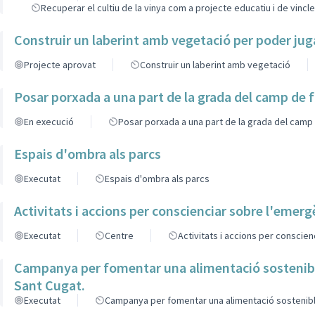
Recuperar el cultiu de la vinya com a projecte educatiu i de vincl
Construir un laberint amb vegetació per poder jug
Projecte aprovat
Construir un laberint amb vegetació
Posar porxada a una part de la grada del camp de 
En execució
Posar porxada a una part de la grada del camp
Espais d'ombra als parcs
Executat
Espais d'ombra als parcs
Activitats i accions per conscienciar sobre l'emerg
Executat
Centre
Activitats i accions per conscie
Campanya per fomentar una alimentació sostenible,
Sant Cugat.
Executat
Campanya per fomentar una alimentació sostenible