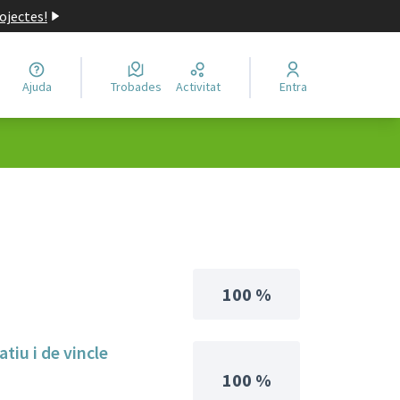
ojectes!
Ajuda
Trobades
Activitat
Entra
100 %
tiu i de vincle
100 %