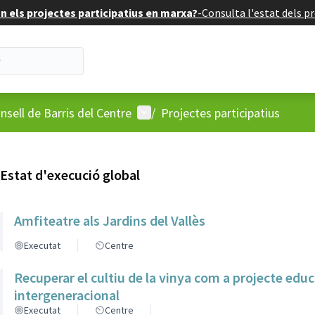
 els projectes participatius en marxa?
-
Consulta l'estat dels pr
'usuari
Menú d'usuari
nsell de Barris del Centre
/
Projectes participatius
Estat d'execució global
Amfiteatre als Jardins del Vallès
Executat
Centre
Recuperar el cultiu de la vinya com a projecte educa
intergeneracional
Executat
Centre