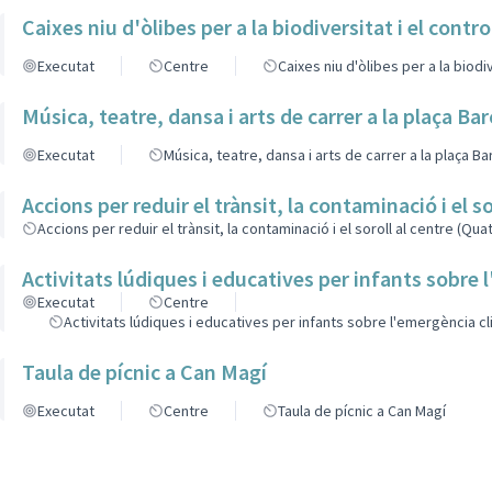
Caixes niu d'òlibes per a la biodiversitat i el contro
Executat
Centre
Caixes niu d'òlibes per a la biodiv
Música, teatre, dansa i arts de carrer a la plaça Ba
Executat
Música, teatre, dansa i arts de carrer a la plaça B
Accions per reduir el trànsit, la contaminació i el 
Accions per reduir el trànsit, la contaminació i el soroll al centre (Qu
Activitats lúdiques i educatives per infants sobre
Executat
Centre
Activitats lúdiques i educatives per infants sobre l'emergència cl
Taula de pícnic a Can Magí
Executat
Centre
Taula de pícnic a Can Magí