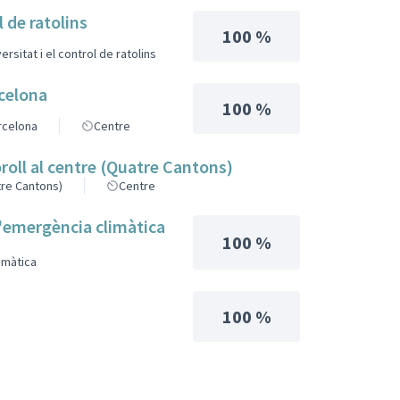
l de ratolins
100 %
ersitat i el control de ratolins
rcelona
100 %
arcelona
Centre
soroll al centre (Quatre Cantons)
atre Cantons)
Centre
 l'emergència climàtica
100 %
imàtica
100 %