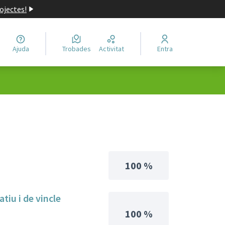
ojectes!
Ajuda
Trobades
Activitat
Entra
100 %
tiu i de vincle
100 %