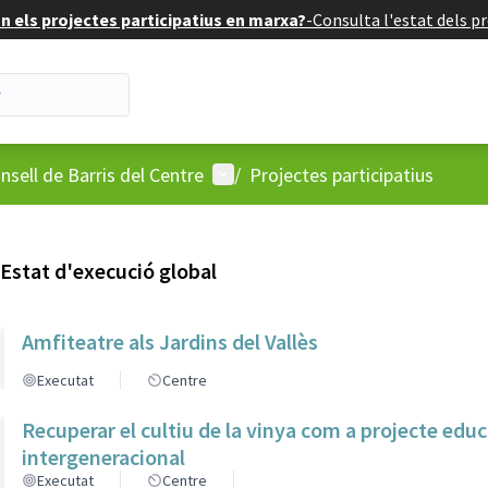
 els projectes participatius en marxa?
-
Consulta l'estat dels pr
'usuari
Menú d'usuari
nsell de Barris del Centre
/
Projectes participatius
Estat d'execució global
Amfiteatre als Jardins del Vallès
Executat
Centre
Recuperar el cultiu de la vinya com a projecte educa
intergeneracional
Executat
Centre