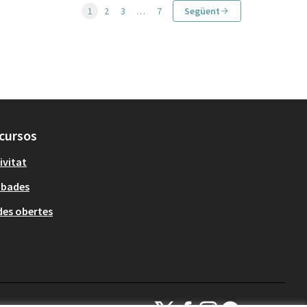
1
2
3
…
7
Següent
cursos
ivitat
obades
es obertes
Decidim Sant Cugat a X
Decidim Sant Cugat a Facebook
Decidim Sant Cugat a Inst
Decidim Sant Cugat a