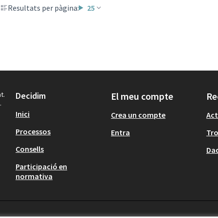
Resultats per pàgina:
25
t.
Decidim
El meu compte
Re
.
Inici
Crea un compte
Act
Processos
Entra
Tr
Consells
Dad
Participació en
normativa