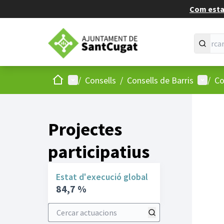
Com estan
Inici
Menú principal
Menú d
/
Consells
/
Consells de Barris
/
Co
Projectes
participatius
Estat d'execució global
84,7 %
Cercar actuacions