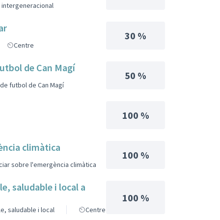
e intergeneracional
ar
30 %
Centre
futbol de Can Magí
50 %
 de futbol de Can Magí
100 %
ència climàtica
100 %
nciar sobre l'emergència climàtica
 saludable i local a
100 %
, saludable i local
Centre