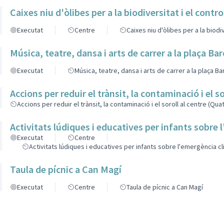
Caixes niu d'òlibes per a la biodiversitat i el contro
Executat
Centre
Caixes niu d'òlibes per a la biodiv
Música, teatre, dansa i arts de carrer a la plaça Ba
Executat
Música, teatre, dansa i arts de carrer a la plaça B
Accions per reduir el trànsit, la contaminació i el 
Accions per reduir el trànsit, la contaminació i el soroll al centre (Qu
Activitats lúdiques i educatives per infants sobre
Executat
Centre
Activitats lúdiques i educatives per infants sobre l'emergència cl
Taula de pícnic a Can Magí
Executat
Centre
Taula de pícnic a Can Magí