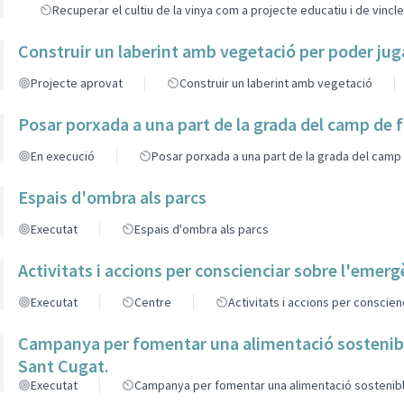
Recuperar el cultiu de la vinya com a projecte educatiu i de vincl
Construir un laberint amb vegetació per poder jug
Projecte aprovat
Construir un laberint amb vegetació
Posar porxada a una part de la grada del camp de 
En execució
Posar porxada a una part de la grada del camp
Espais d'ombra als parcs
Executat
Espais d'ombra als parcs
Activitats i accions per conscienciar sobre l'emerg
Executat
Centre
Activitats i accions per conscie
Campanya per fomentar una alimentació sostenible,
Sant Cugat.
Executat
Campanya per fomentar una alimentació sostenible