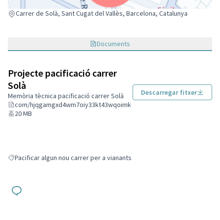
(Enllaç extern)
Carrer de Solà, Sant Cugat del Vallès, Barcelona, Catalunya
Documents
Projecte pacificació carrer
Solà
Descarregar fitxer
Memòria tècnica pacificació carrer Solà
com/hjqgamgxd4wm7oiy33kt43wqoimk
20 MB
Pacificar algun nou carrer per a vianants
Resultats en filtrar per: Pacificar algun nou carrer per a vianants