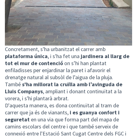
Concretament, s'ha urbanitzat el carrer amb
plataforma única
, i s'ha fet una
jardinera al llarg de
tot el mur de contenció
on s’hi han plantat
enfiladisses per enjardinar la paret i afavorir el
drenatge natural al subsòl de l’aigua de la pluja.
També
s'ha millorat la cruïlla amb l’avinguda de
Lluis Companys
, ampliant i donant continuïtat a la
vorera, i s'hi plantarà arbrat.
D'aquesta manera, es dona continuïtat al tram de
carrer que ja és de vianants,
i es guanya confort i
seguretat
en una via que forma part del mapa de
camins escolars del centre i que també serveix de
connexió entre l'Estació Sant Cugat Centre dels FGC i