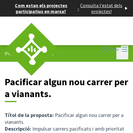
Com estan els projectes
Consulta l'estat dels
-
participatius en marxa?
projectes!
Menú
Entra
Menú p
Projectes participatius
/
Pacificar algun nou carrer per
a vianants.
Títol de la proposta:
Pacificar algun nou carrer per a
vianants.
Descripció:
Impulsar carrers pacificats i amb prioritat