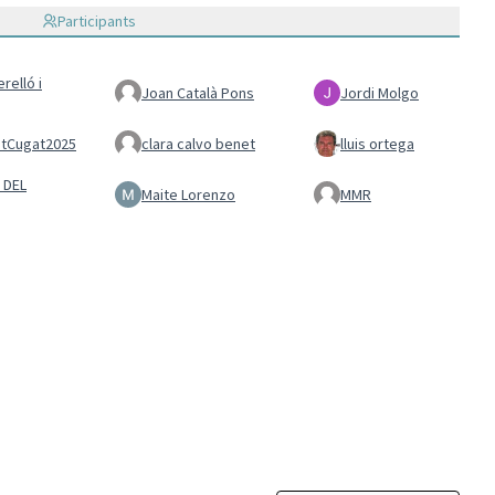
Participants
relló i
Joan Català Pons
Jordi Molgo
tCugat2025
clara calvo benet
lluis ortega
 DEL
Maite Lorenzo
MMR