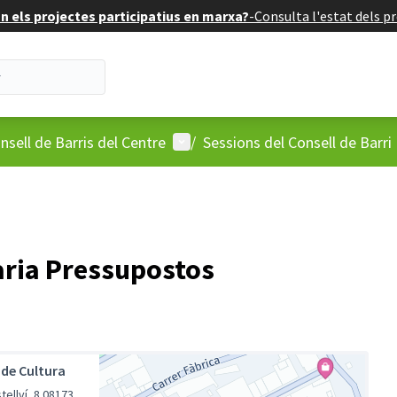
 els projectes participatius en marxa?
-
Consulta l'estat dels pr
'usuari
Menú d'usuari
nsell de Barris del Centre
/
Sessions del Consell de Barri
ària Pressupostos
5
 de Cultura
lví, 8 08173