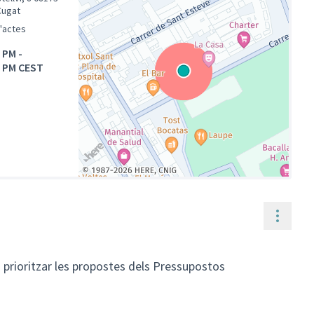
Cugat
d'actes
0 PM
-
0 PM CEST
(Enllaç extern)
Contr
 prioritzar les propostes dels Pressupostos