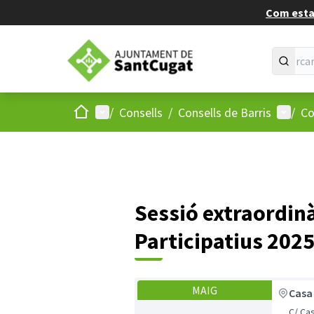
Com estan
Inici
Menú principal
Menú d
/
Consells
/
Consells de Barris
/
Co
Sessió extraordin
Participatius 202
MAIG
Casa
C/ Castel