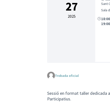
27
Sant 
Sala 
2025
18:0
19:0
Trobada oficial
Sessió en format taller dedicada a
Participatius.