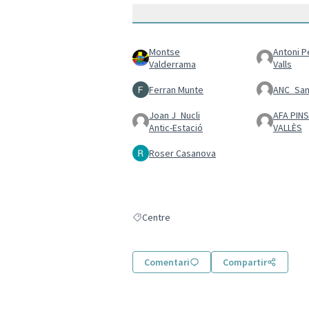
Montse
Antoni Pe
Valderrama
Valls
Ferran Munte
ANC_San
Joan J_Nucli
AFA PINS
Antic-Estació
VALLÈS
Roser Casanova
Centre
Resultats en filtrar per: Centre
Comentari
Compartir