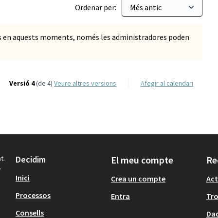
Ordenar per:
ts en aquests moments, només les administradores poden
Versió 4
(de 4)
veure altres versions
Afegir al calendari
t.
Decidim
El meu compte
Re
.
Inici
Crea un compte
Act
Processos
Entra
Tr
Consells
Dad