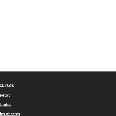
cursos
ivitat
obades
es obertes