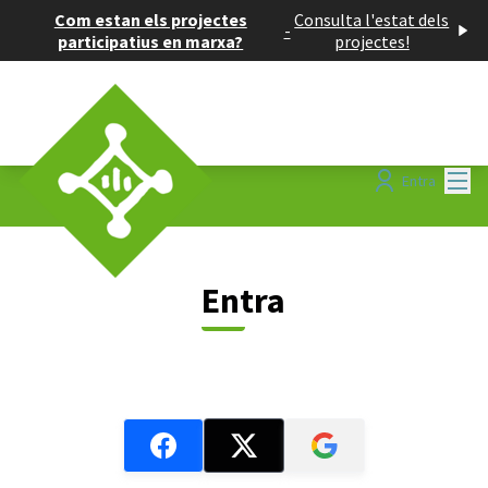
Com estan els projectes
Consulta l'estat dels
-
participatius en marxa?
projectes!
Menú
Entra
Entra