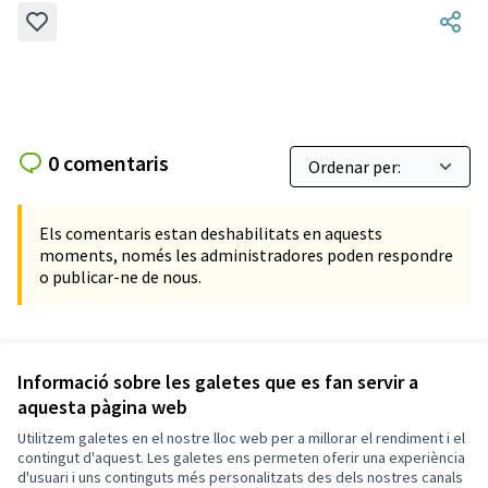
0 comentaris
Els comentaris estan deshabilitats en aquests
moments, només les administradores poden respondre
o publicar-ne de nous.
Referència: SCG-PROP-2019-10-737
Verifica l'empremta digital
Informació sobre les galetes que es fan servir a
aquesta pàgina web
Utilitzem galetes en el nostre lloc web per a millorar el rendiment i el
Termes i condicions d'ús
contingut d'aquest. Les galetes ens permeten oferir una experiència
Configuració de les galetes
d'usuari i uns continguts més personalitzats des dels nostres canals
Decidim Sant Cugat a X
Decidim Sant Cugat a Facebook
Decidim Sant Cugat a Instagram
Decidim Sant Cugat a GitHub