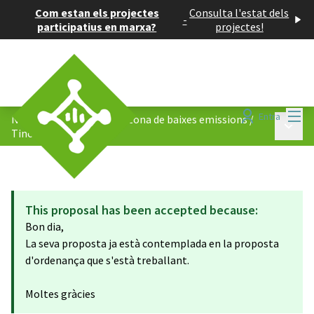
Com estan els projectes
Consulta l'estat dels
-
participatius en marxa?
projectes!
Menú
Entra
Nova ordenança de la la Zona de baixes emissions
/
Menú p
Tinc una proposta!
This proposal has been accepted because:
Bon dia,
La seva proposta ja està contemplada en la proposta
d'ordenança que s'està treballant.
Moltes gràcies