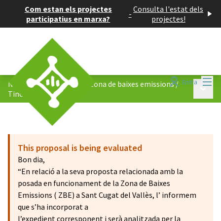
Com estan els projectes
Consulta l'estat dels
-
participatius en marxa?
projectes!
Menú
Entra
Nova ordenança de la la Zona de baixes emissions
/
Menú p
Tinc una proposta!
This proposal is being evaluated
Bon dia,
“En relació a la seva proposta relacionada amb la
posada en funcionament de la Zona de Baixes
Emissions ( ZBE) a Sant Cugat del Vallès, l’ informem
que s’ha incorporat a
l’expedient corresponent i serà analitzada per la