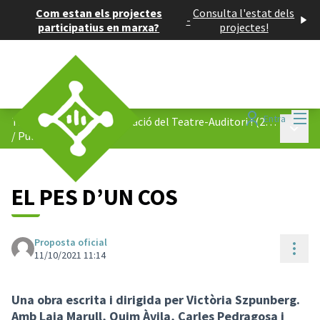
Com estan els projectes
Consulta l'estat dels
-
participatius en marxa?
projectes!
Menú
Entra
Tu decideixes la programació del Teatre-Auditori ! (2022)
Menú p
/
Públic general
EL PES D’UN COS
Proposta oficial
Cont
11/10/2021 11:14
Una obra escrita i dirigida per Victòria Szpunberg.
Amb Laia Marull, Quim Àvila, Carles Pedragosa i