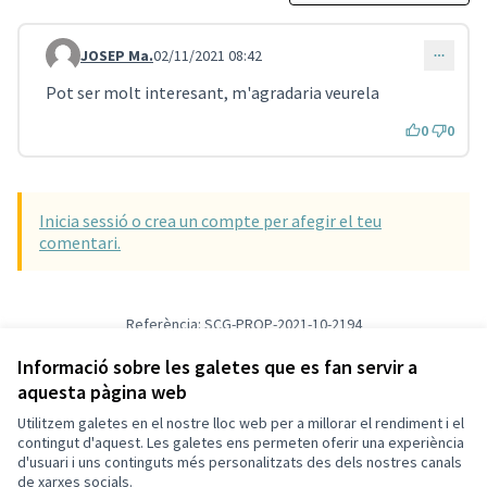
JOSEP Ma.
02/11/2021 08:42
Comentari 1060
Pot ser molt interesant, m'agradaria veurela
0
0
Inicia sessió o crea un compte per afegir el teu
comentari.
Referència: SCG-PROP-2021-10-2194
Versió 2
(de 2)
veure altres versions
Verifica l'empremta digital
Informació sobre les galetes que es fan servir a
aquesta pàgina web
Utilitzem galetes en el nostre lloc web per a millorar el rendiment i el
Termes i condicions d'ús
contingut d'aquest. Les galetes ens permeten oferir una experiència
Configuració de les galetes
d'usuari i uns continguts més personalitzats des dels nostres canals
Decidim Sant Cugat a X
Decidim Sant Cugat a Facebook
Decidim Sant Cugat a Instagram
Decidim Sant Cugat a GitHub
de xarxes socials.