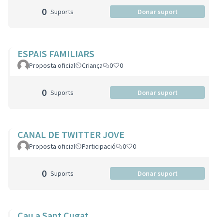
0
Suports
Donar suport
ESPAIS FAMILIARS
Proposta oficial
Criança
0
0
0
Suports
Donar suport
CANAL DE TWITTER JOVE
Proposta oficial
Participació
0
0
0
Suports
Donar suport
Cau a Sant Cugat