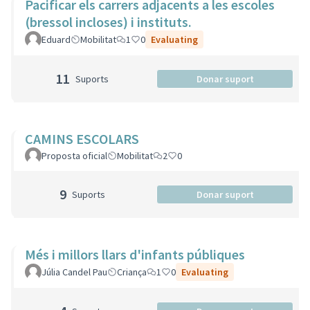
Pacificar els carrers adjacents a les escoles
(bressol incloses) i instituts.
Eduard
Mobilitat
1
0
Evaluating
11
Suports
Donar suport
CAMINS ESCOLARS
Proposta oficial
Mobilitat
2
0
9
Suports
Donar suport
Més i millors llars d'infants públiques
Júlia Candel Pau
Criança
1
0
Evaluating