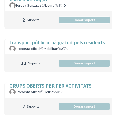
Teresa Gonzalez
Lleure
3
0
2
Suports
Donar suport
Transport públic urbà gratuït pels residents
Proposta oficial
Mobilitat
0
0
13
Suports
Donar suport
GRUPS OBERTS PER FER ACTIVITATS
Proposta oficial
Lleure
0
0
2
Suports
Donar suport