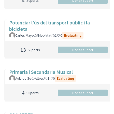
4
Suports
Donar suport
Potenciar l'ús del transport públic i la
bicicleta
Carles Mayol
Mobilitat
1
0
Evaluating
13
Suports
Donar suport
Primaria i Secundaria Musical
Aula de So
Altres
1
0
Evaluating
4
Suports
Donar suport