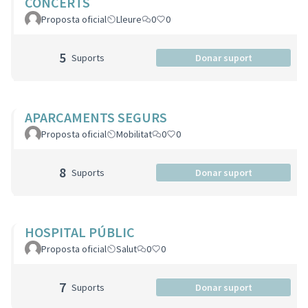
CONCERTS
Proposta oficial
Lleure
0
0
5
Suports
Donar suport
APARCAMENTS SEGURS
Proposta oficial
Mobilitat
0
0
8
Suports
Donar suport
HOSPITAL PÚBLIC
Proposta oficial
Salut
0
0
7
Suports
Donar suport