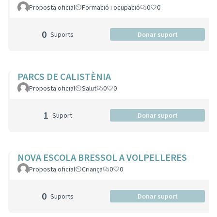
Proposta oficial
Formació i ocupació
0
0
0
Suports
Donar suport
PARCS DE CALISTÈNIA
Proposta oficial
Salut
0
0
1
Suport
Donar suport
NOVA ESCOLA BRESSOL A VOLPELLERES
Proposta oficial
Criança
0
0
0
Suports
Donar suport