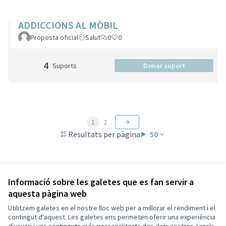
ADDICCIONS AL MÒBIL
Proposta oficial
Salut
0
0
4
Suports
Donar suport
1
2
Resultats per pàgina:
50
Veure totes les propostes retirades
Informació sobre les galetes que es fan servir a
aquesta pàgina web
Utilitzem galetes en el nostre lloc web per a millorar el rendiment i el
Termes i condicions d'ús
contingut d'aquest. Les galetes ens permeten oferir una experiència
Configuració de les galetes