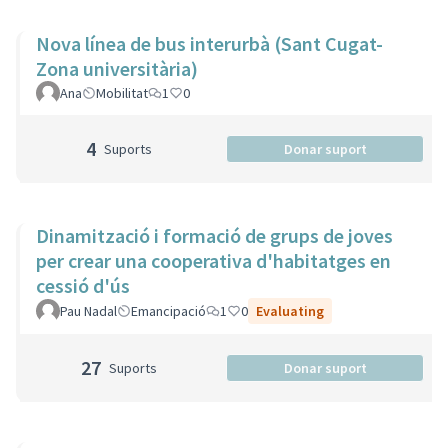
Nova línea de bus interurbà (Sant Cugat-
Zona universitària)
Ana
Mobilitat
1
0
4
Suports
Donar suport
Dinamització i formació de grups de joves
per crear una cooperativa d'habitatges en
cessió d'ús
Pau Nadal
Emancipació
1
0
Evaluating
27
Suports
Donar suport