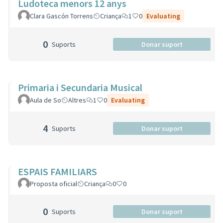
Ludoteca menors 12 anys
Clara Gascón Torrens
Criança
1
0
Evaluating
0
Suports
Donar suport
Primaria i Secundaria Musical
Aula de So
Altres
1
0
Evaluating
4
Suports
Donar suport
ESPAIS FAMILIARS
Proposta oficial
Criança
0
0
0
Suports
Donar suport