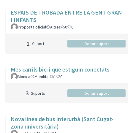
ESPAIS DE TROBADA ENTRE LA GENT GRAN
I INFANTS
Proposta oficial
Altres
0
0
1
Suport
Donar suport
Mes carrils bici i que estiguin conectats
Monica
Mobilitat
1
0
3
Suports
Donar suport
Nova línea de bus interurbà (Sant Cugat-
Zona universitària)