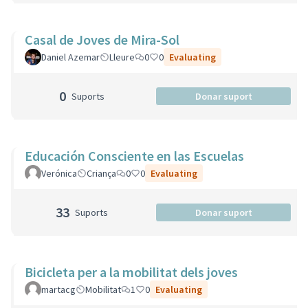
Casal de Joves de Mira-Sol
Daniel Azemar
Lleure
0
0
Evaluating
0
Suports
Donar suport
Educación Consciente en las Escuelas
Verónica
Criança
0
0
Evaluating
33
Suports
Donar suport
Bicicleta per a la mobilitat dels joves
martacg
Mobilitat
1
0
Evaluating