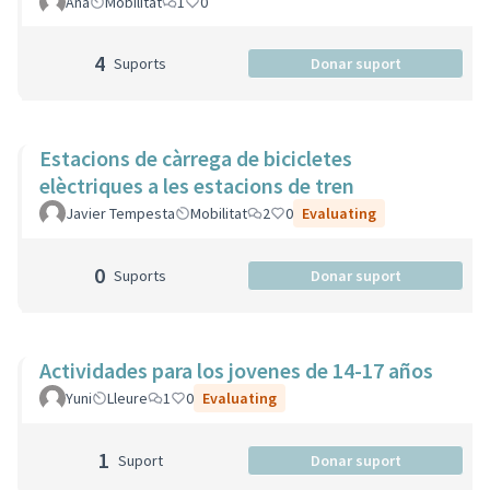
Ana
Mobilitat
1
0
4
Suports
Donar suport
Estacions de càrrega de bicicletes
elèctriques a les estacions de tren
Javier Tempesta
Mobilitat
2
0
Evaluating
0
Suports
Donar suport
Actividades para los jovenes de 14-17 años
Yuni
Lleure
1
0
Evaluating
1
Suport
Donar suport