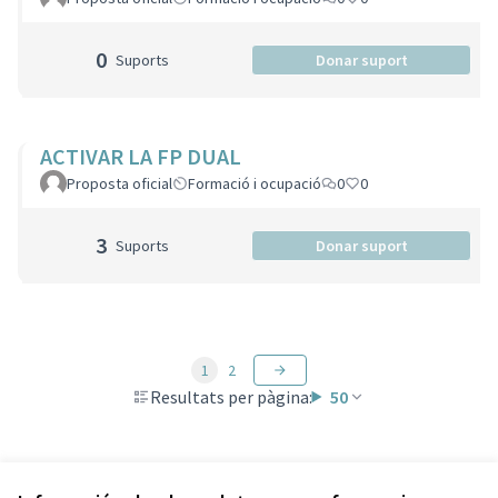
0
Suports
Donar suport
ACTIVAR LA FP DUAL
Proposta oficial
Formació i ocupació
0
0
3
Suports
Donar suport
1
2
Resultats per pàgina:
50
Veure totes les propostes retirades