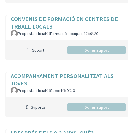
CONVENIS DE FORMACIÓ EN CENTRES DE
TRBALL LOCALS
Proposta oficial
Formació i ocupació
0
0
1
Suport
Donar suport
ACOMPANYAMENT PERSONALITZAT ALS
JOVES
Proposta oficial
Suport
0
0
0
Suports
Donar suport
I DESPRÉS DELS 0-3 ANYS, QUÈ?