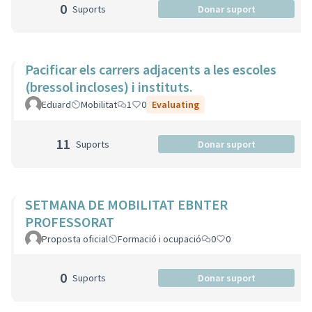
0
Suports
Donar suport
Pacificar els carrers adjacents a les escoles
(bressol incloses) i instituts.
Eduard
Mobilitat
1
0
Evaluating
11
Suports
Donar suport
SETMANA DE MOBILITAT EBNTER
PROFESSORAT
Proposta oficial
Formació i ocupació
0
0
0
Suports
Donar suport