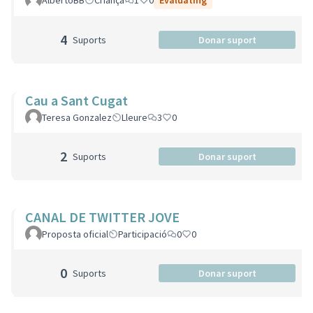
AlbertoBB
Criança
1
0
Evaluating
4
Suports
Donar suport
Cau a Sant Cugat
Teresa Gonzalez
Lleure
3
0
2
Suports
Donar suport
CANAL DE TWITTER JOVE
Proposta oficial
Participació
0
0
0
Suports
Donar suport