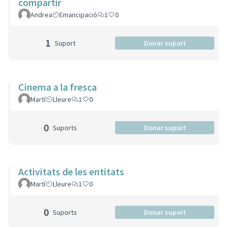
compartir
Andrea
Emancipació
1
0
1
Suport
Donar suport
Cinema a la fresca
Martí
Lleure
1
0
0
Suports
Donar suport
Activitats de les entitats
Martí
Lleure
1
0
0
Suports
Donar suport