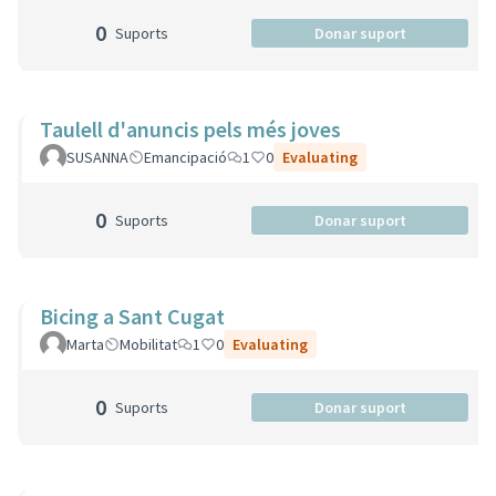
0
Suports
Donar suport
Taulell d'anuncis pels més joves
SUSANNA
Emancipació
1
0
Evaluating
0
Suports
Donar suport
Bicing a Sant Cugat
Marta
Mobilitat
1
0
Evaluating
0
Suports
Donar suport