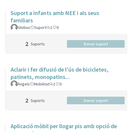
Suport a infants amb NEE i als seus
familiars
Globus
Suport
1
0
2
Suports
Donar suport
Aclarir i fer difusió de l'ús de bicicletes,
patinets, monopatins...
Àngels
Mobilitat
1
0
2
Suports
Donar suport
Aplicació mòbil per llogar pis amb opció de