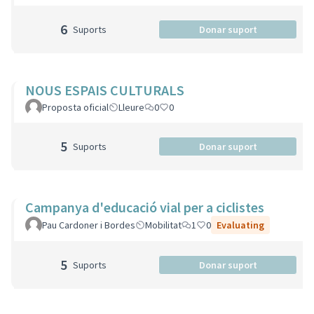
6
Suports
Donar suport
NOUS ESPAIS CULTURALS
Proposta oficial
Lleure
0
0
5
Suports
Donar suport
Campanya d'educació vial per a ciclistes
Pau Cardoner i Bordes
Mobilitat
1
0
Evaluating
5
Suports
Donar suport