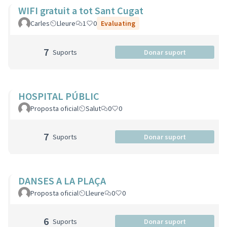
WIFI gratuit a tot Sant Cugat
Carles
Lleure
1
0
Evaluating
7
Suports
Donar suport
HOSPITAL PÚBLIC
Proposta oficial
Salut
0
0
7
Suports
Donar suport
DANSES A LA PLAÇA
Proposta oficial
Lleure
0
0
6
Suports
Donar suport