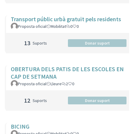
Transport públic urbà gratuït pels residents
Proposta oficial
Mobilitat
0
0
13
Suports
Donar suport
OBERTURA DELS PATIS DE LES ESCOLES EN
CAP DE SETMANA
Proposta oficial
Lleure
2
0
12
Suports
Donar suport
BICING
Proposta oficial
Mobilitat
0
0