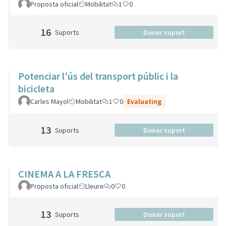
Proposta oficial
Mobilitat
1
0
16
Suports
Donar suport
Potenciar l'ús del transport públic i la
bicicleta
Carles Mayol
Mobilitat
1
0
Evaluating
13
Suports
Donar suport
CINEMA A LA FRESCA
Proposta oficial
Lleure
0
0
13
Suports
Donar suport