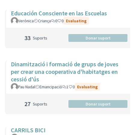
Educación Consciente en las Escuelas
Verónica
Criança
0
0
Evaluating
33
Suports
Donar suport
Dinamització i formació de grups de joves
per crear una cooperativa d'habitatges en
cessió d'ús
Pau Nadal
Emancipació
1
0
Evaluating
27
Suports
Donar suport
CARRILS BICI