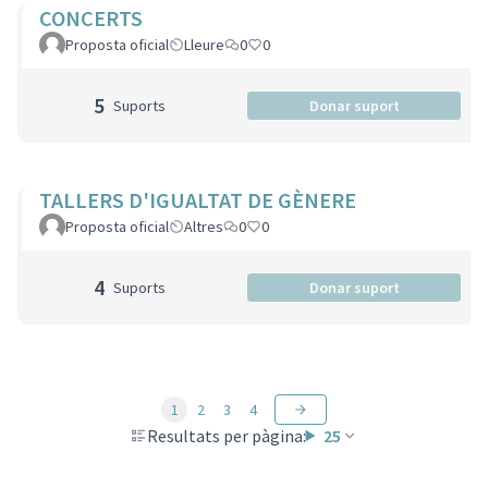
CONCERTS
Proposta oficial
Lleure
0
0
5
Suports
Donar suport
TALLERS D'IGUALTAT DE GÈNERE
Proposta oficial
Altres
0
0
4
Suports
Donar suport
1
2
3
4
Resultats per pàgina:
25