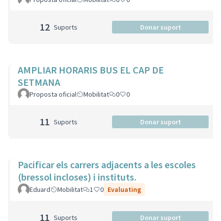
12
Suports
Donar suport
AMPLIAR HORARIS BUS EL CAP DE
SETMANA
Proposta oficial
Mobilitat
0
0
11
Suports
Donar suport
Pacificar els carrers adjacents a les escoles
(bressol incloses) i instituts.
Eduard
Mobilitat
1
0
Evaluating
11
Suports
Donar suport