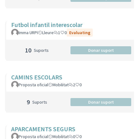
Futbol infantil interescolar
Imma URPI
Lleure
1
0
Evaluating
10
Suports
Donar suport
CAMINS ESCOLARS
Proposta oficial
Mobilitat
2
0
9
Suports
Donar suport
APARCAMENTS SEGURS
Proposta oficial
Mobilitat
0
0