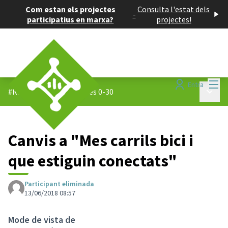
Com estan els projectes
Consulta l'estat dels
-
participatius en marxa?
projectes!
Menú
Entra
Menú p
#Reptes 0-30
/
Propostes 0-30
Canvis a "Mes carrils bici i
que estiguin conectats"
Participant eliminada
13/06/2018 08:57
Mode de vista de