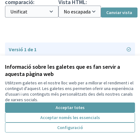
comparació:
Vista HTML:
Canviar vista
Versió 1 de 1
Informació sobre les galetes que es fan servir a
aquesta pàgina web
Utilitzem galetes en el nostre lloc web per a millorar el rendiment i el
Termes i condicions d'ús
contingut d'aquest. Les galetes ens permeten oferir una experiència
Configuració de les galetes
d'usuari i uns continguts més personalitzats des dels nostres canals
Decidim Sant Cugat a X
Decidim Sant Cugat a Facebook
Decidim Sant Cugat a Instagram
Decidim Sant Cugat a GitHub
de xarxes socials.
(Enllaç extern)
(Enllaç extern)
(Enllaç extern)
(Enllaç extern)
Acceptar totes
Acceptar només les essencials
Amb llicènc
(Enllaç exte
Configuració
(Enllaç extern)
Web creada amb
programari lliure
.
(Enllaç extern)