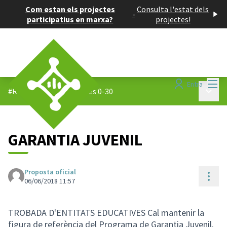
Com estan els projectes
Consulta l'estat dels
-
participatius en marxa?
projectes!
Menú
Entra
Menú p
#Reptes 0-30
/
Propostes 0-30
GARANTIA JUVENIL
Proposta oficial
Cont
06/06/2018 11:57
TROBADA D'ENTITATS EDUCATIVES Cal mantenir la
figura de referència del Programa de Garantia Juvenil.