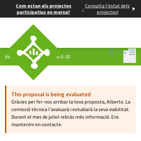
Com estan els projectes
Consulta l'estat dels
-
participatius en marxa?
projectes!
Menú
Entra
Menú p
#Reptes 0-30
/
Propostes 0-30
This proposal is being evaluated
Gràcies per fer-nos arribar la teva proposta, Alberto. La
comissió tècnica l'avaluarà i estudiarà la seva viabilitat.
Durant el mes de juliol rebràs més informació. Ens
mantenim en contacte.