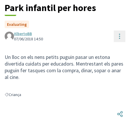
Park infantil per hores
Evaluating
AlbertoBB
Cont
07/06/2018 14:50
Un lloc on els nens petits puguin pasar un estona
divertida cuidats per educadors. Mentrestant els pares
puguin fer tasques com la compra, dinar, sopar o anar
al cine.
Criança
Resultats en filtrar per: Criança