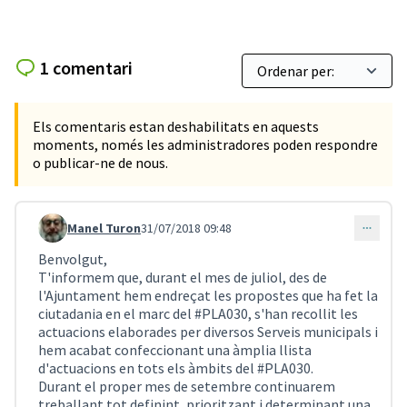
1 comentari
Els comentaris estan deshabilitats en aquests
moments, només les administradores poden respondre
o publicar-ne de nous.
Manel Turon
31/07/2018 09:48
Comentari 79
Benvolgut,
T'informem que, durant el mes de juliol, des de
l'Ajuntament hem endreçat les propostes que ha fet la
ciutadania en el marc del #PLA030, s'han recollit les
actuacions elaborades per diversos Serveis municipals i
hem acabat confeccionant una àmplia llista
d'actuacions en tots els àmbits del #PLA030.
Durant el proper mes de setembre continuarem
treballant tot definint, prioritzant i determinant una