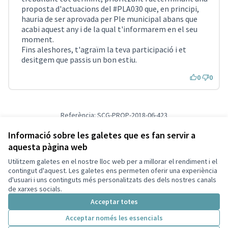
proposta d'actuacions del #PLA030 que, en principi,
hauria de ser aprovada per Ple municipal abans que
acabi aquest any i de la qual t'informarem en el seu
moment.
Fins aleshores, t'agraïm la teva participació i et
desitgem que passis un bon estiu.
0
0
Referència: SCG-PROP-2018-06-423
Versió 1
(de 1)
veure altres versions
Verifica l'empremta digital
Informació sobre les galetes que es fan servir a
aquesta pàgina web
Utilitzem galetes en el nostre lloc web per a millorar el rendiment i el
Termes i condicions d'ús
contingut d'aquest. Les galetes ens permeten oferir una experiència
Configuració de les galetes
d'usuari i uns continguts més personalitzats des dels nostres canals
Decidim Sant Cugat a X
Decidim Sant Cugat a Facebook
Decidim Sant Cugat a Instagram
Decidim Sant Cugat a GitHub
de xarxes socials.
(Enllaç extern)
(Enllaç extern)
(Enllaç extern)
(Enllaç extern)
Acceptar totes
Acceptar només les essencials