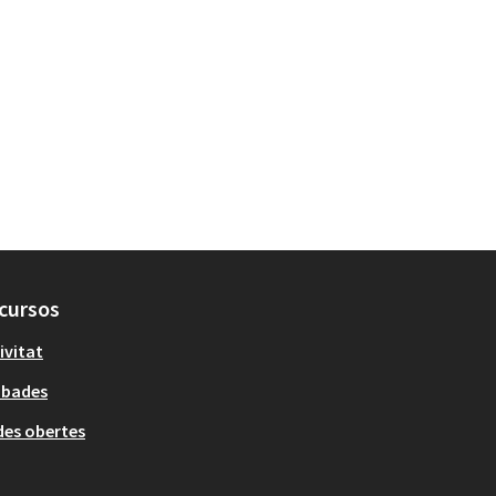
cursos
ivitat
obades
es obertes