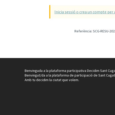
Inicia sessió o crea un compte per 
Referència: SCG-RESU-202
Benvinguda a la plataforma participativa Decidim Sant Cuga
Benvingut/da a la plataforma de participació de Sant Cugat
Amb tu decidim la ciutat que volem.