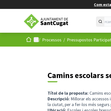
Com estan
Inici
Menú principal
/
Processos
/
Pressupostos Participa
Camins escolars s
Títol de la proposta:
Camins esco
Descripció:
Millorar els accessos i
la ciutat, per a fer-los més segurs 
Ubicació:
Escoles i escoles bresso