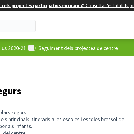
 els projectes participatius en marxa?
-
Consulta l'estat dels pr
Menú d'usuari
tius 2020-21
/
Seguiment dels projectes de centre
egurs
lars segurs
 els principals itineraris a les escoles i escoles bressol de
per als infants.
l del centre