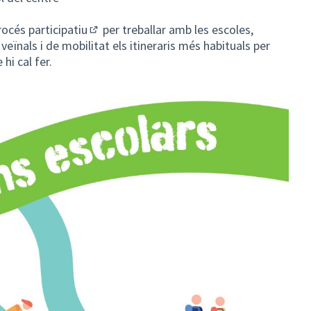
océs participatiu
per treballar amb les escoles,
(Obrir en una pestanya nova)
veïnals i de mobilitat els itineraris més habituals per
 hi cal fer.