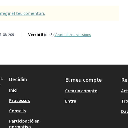
afegir el teu comentari.
1-08-209
Versió 5
(de 5)
veure altres versions
t.
Decidim
El meu compte
Re
.
Inici
Crea un compte
Act
Processos
Entra
Tr
Consells
Dad
Participació en
normativa