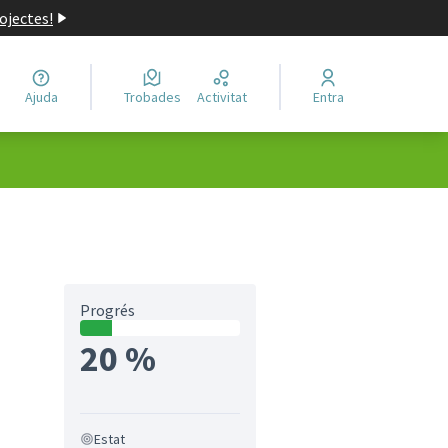
ojectes!
Ajuda
Trobades
Activitat
Entra
Progrés
20 %
Estat