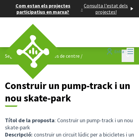
Com estan els projectes
Consulta l'estat dels
-
participatius en marxa?
projectes!
Menú
Entra
Menú p
Seguiment dels projectes de centre
/
Construir un pump-track i un
nou skate-park
Títol de la proposta
: Construir un pump-track i un nou
skate-park
Descripció:
construir un circuit lúdic per a bicicletes i un