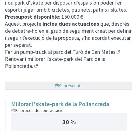
nou park d'skate per disposar d'espais on poder fer
esport i jugar amb bicicletes, patinets, patins i skates.
Pressupost disponible
: 150.000 €
Aquest projecte
inclou dues actuacions
que, després
de debatre-ho en el grup de seguiment creat per definir
i seguir l'execució de la proposta, s'ha acordat executar
per separat.
Fer un pump-truck al parc del Turó de Can Mates
(Obrir en
Renovar i millorar l'skate-park del Parc de la
Pollancreda.
(Obrir en una pestanya nova)
Subresultats
Millorar l'skate-park de la Pollancreda
En procés de contractació
30 %