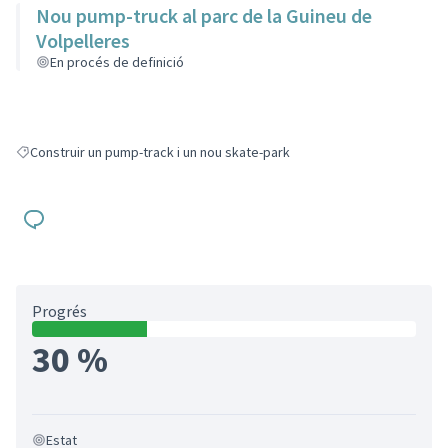
Nou pump-truck al parc de la Guineu de
Volpelleres
En procés de definició
Construir un pump-track i un nou skate-park
Resultats en filtrar per: Construir un pump-track i un nou skate-park
Progrés
30 %
Estat