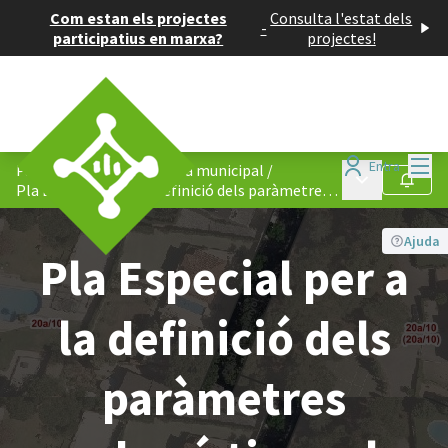
Com estan els projectes
Consulta l'estat dels
-
participatius en marxa?
projectes!
Menú
Entra
Participació en normativa municipal
/
Menú principa
Seguir
Pla Especial per a la definició dels paràmetres urbanístics pel trasllat de la residència geriàtrica existent a les finques del Pg. del Nard, 44-48.
Ajuda
Pla Especial per a
la definició dels
paràmetres