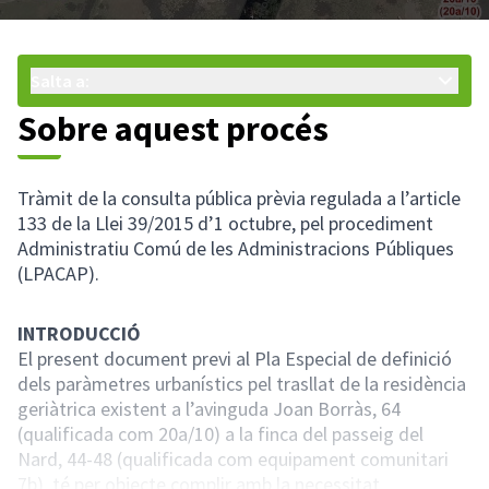
Salta a:
Sobre aquest procés
Tràmit de la consulta pública prèvia regulada a l’article
133 de la Llei 39/2015 d’1 octubre, pel procediment
Administratiu Comú de les Administracions Públiques
(LPACAP).
INTRODUCCIÓ
El present document previ al Pla Especial de definició
dels paràmetres urbanístics pel trasllat de la residència
geriàtrica existent a l’avinguda Joan Borràs, 64
(qualificada com 20a/10) a la finca del passeig del
Nard, 44-48 (qualificada com equipament comunitari
7b), té per objecte complir amb la necessitat